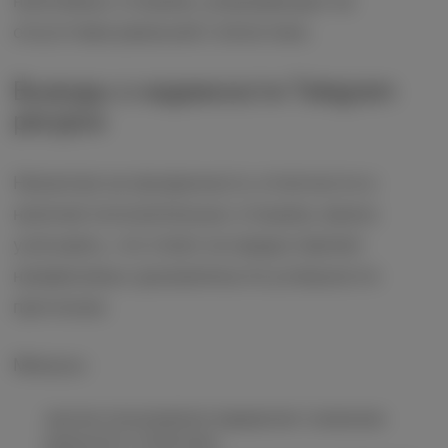
негативных отзывов, указывающих на
отсутствие реальной статистики.
Выводы о надежности Telegram
ресурса
Несмотря на прозрачность отчетности и
наличие положительных отзывов, важно
учитывать, что Irobot не предоставляет
независимых доказательств успешности
прогнозов.
Минусы:
многие пользователи подвергают сомнению
реальность статистики;