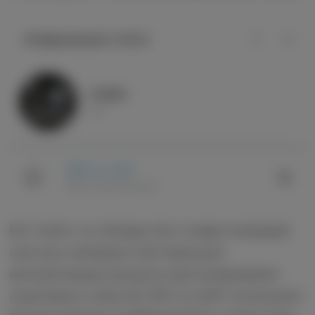
Бот Irobot, по легенде, был создан командой
опытных капперов и беттеров для
автоматизации процесса прогнозирования
спортивных событий. BOT_Iro_BOT использует