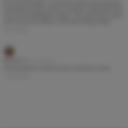
Им
Боты, автоматизация - это всё лажа. Прогнозы без аналитики,
проходимость рисуют, как хотят. Подписка - развод для лохов,
Em
там статистика фейковая. Отзывы - тоже, скорее всего, левые.
Если хочешь слить бабки, то тебе сюда. Халявы не будет
Ответить
Юрка78
1 неделя назад
Им
автоматизация в ставках никогда не привоила к успеху
Ответить
Em
Им
Em