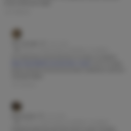
после оплаты все пофиг
Ответить
781_saroyan
1 день назад
Им
Ответ на:
Можете даже не пробовать. На первый …
Это сразу было понятно))) А вот по этому что скажите:
Em
https://sportball24.com/en/trekor-otzyv/
у него и отзывы
вроде хорошие и бесплатные играют нормально, причем с
хорошим кефом.
Ответить
Ghazaryann
4 часа назад
Им
Ответ на:
Можете даже не пробовать. На первый …
Подписка приятная, матчей не много и идут полными