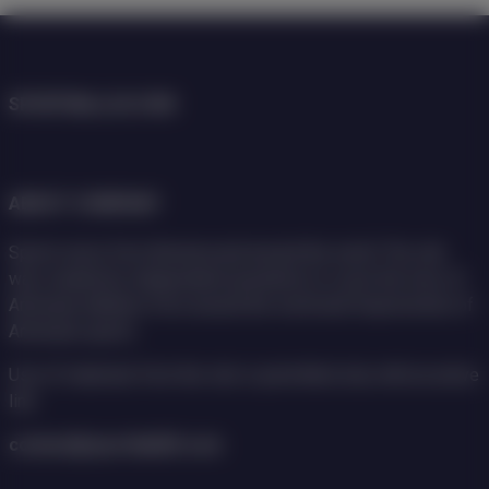
SPORTBALL24.COM
ABOUT COMPANY
Sports news from Armenia and around the world. The site
was created by independent journalists to cover the lives of
Armenian athletes from around the world and forpromotion of
Armenian sports.
Use of materials from the site is permitted only with an active
link.
contact@sportball24.com