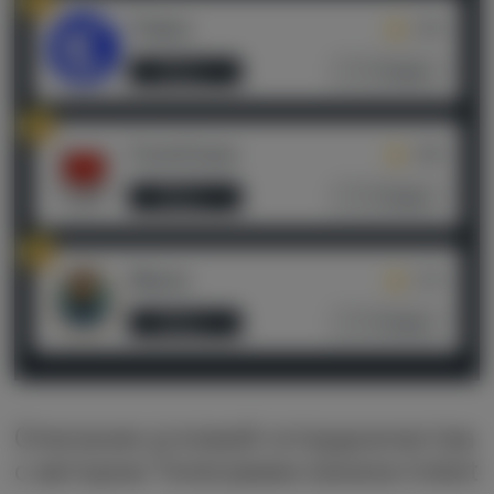
1
Trekor
4.94
Обзор
Отзывы
2
FormCrave
4.86
Обзор
Отзывы
3
Murev
4.76
Обзор
Отзывы
Описание условий сотрудничества
с автором Телеграмм-канала Irobot