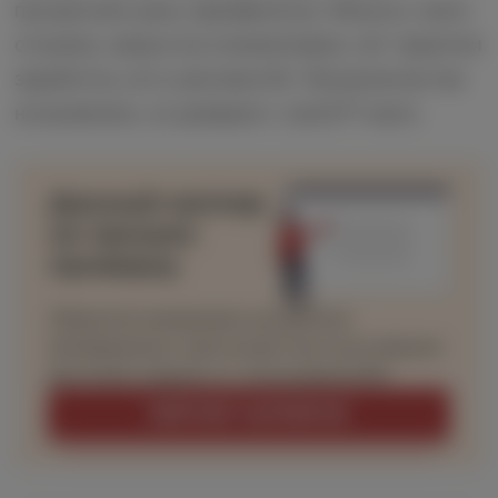
прозрачная цена, верификатор. Минусы: мало
отзывов, закрытые комментарии, нет гарантии
заработка, есть реклама БК. Мошенничества
не выявлено, но доверие к Jack077 мало.
Данный каппер
не прошел
проверку
Обратите внимание на рейтинг
проверенных прогнозистов получивших
высокие оценки от пользователей
РЕЙТИНГ КАППЕРОВ