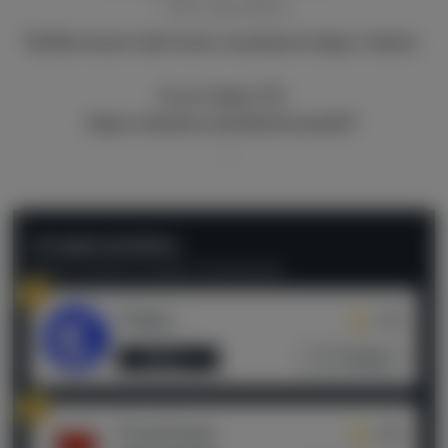
ЛУЧШИЕ КАППЕРЫ
Рейтинг основан на оценках пользователей
1
Trekor
4.94
Обзор
Отзывы
2
FormCrave
4.86