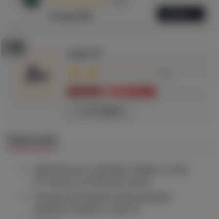
4.76
ОБЗОР
Отзывы (43)
750
Jack 07
1.1
Мошенник
Не входит в ТОП
8 ОТЗЫВОВ
Навигация
Деятельность каппера Ставки от Jack
07 и цены на платные услуги
Отзывы беттеров и итоги анализа
проекта Ставки от Jack 07