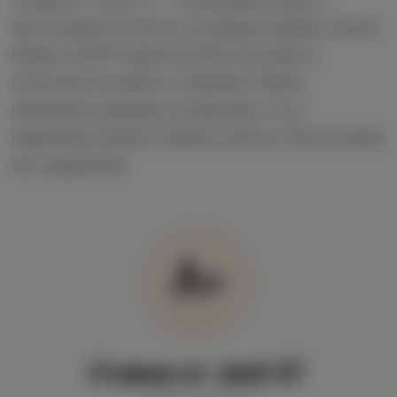
прогнозами на матчи по разным видам спорта.
Капер Jack077 делится бесплатными и
платными экспресс-ставками. Явных
признаков развода не замечено, но и
надежным проект назвать нельзя. Рассмотрим
его подробнее.