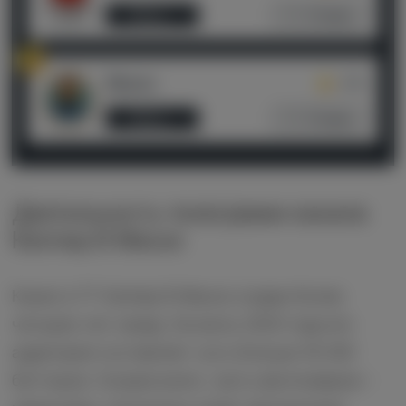
Обзор
Отзывы
3
Murev
4.76
Обзор
Отзывы
Деятельность телеграмм-канала
Каппер В Маске
Канал в ТГ Каппер В Маске создан более
четырех лет назад. На июль 2025 года его
аудитория составляет чуть больше 18 200
бетторов. Скорее всего, часть фолловеров –