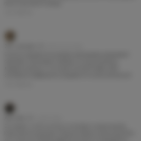
просто прогорело в никуда
Ответить
781_saroyan
5 дней, 22 часа назад
Им
Он вечно скрывается за никами и аватарками, размахивает
скринами с плюсовыми ставками, но когда начинаешь
Em
задавать вопросы, то он уходит в игнор! В лайве ловит
случайные коэффициенты, выдавая это за свое мастерство!
Ответить
Abo Abo
1 неделя назад
Им
Он говорит, что бот на тесте, но тестирует он ваш кошелёк.
Купил прогноз проигрыш. Попросил замену получил дулю! Все
Em
его отчёты это сборник цифр без контекста. Складывается