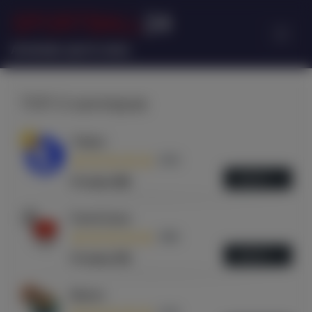
SPORTBALL
24
Armenian sports news
ТОП-3 капперов
1
Trekor
4.94
ОБЗОР
Отзывы (86)
2
FormCrave
4.86
ОБЗОР
Отзывы (30)
3
Murev