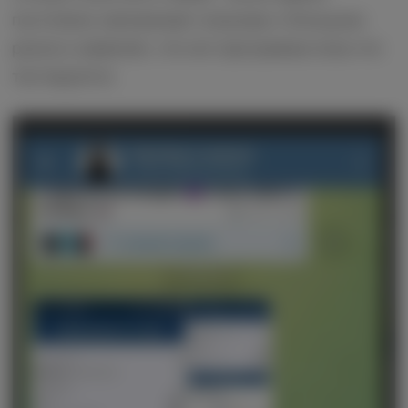
постоянно напоминает игрокам о большом
риске и заявляет, что его программа пока что
тестируется.