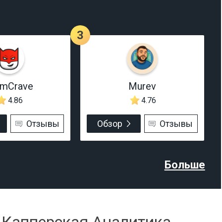
3
rmCrave
Murev
4.86
4.76
Отзывы
Обзор
Отзывы
Больше