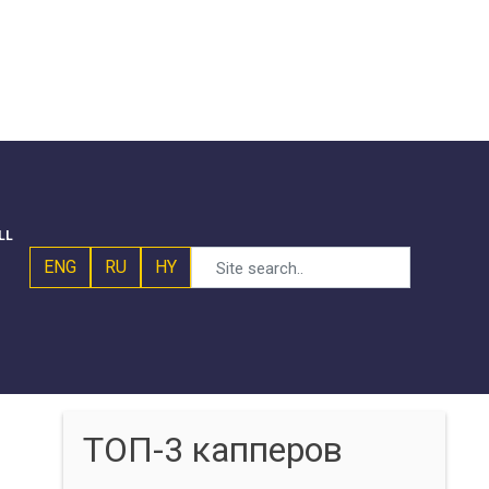
LL
ENG
RU
HY
ТОП-3 капперов