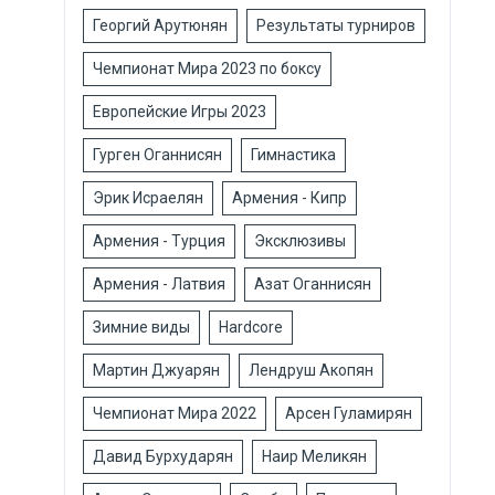
Георгий Арутюнян
Результаты турниров
Чемпионат Мира 2023 по боксу
Европейские Игры 2023
Гурген Оганнисян
Гимнастика
Эрик Исраелян
Армения - Кипр
Армения - Турция
Эксклюзивы
Армения - Латвия
Азат Оганнисян
Зимние виды
Hardcore
Мартин Джуарян
Лендруш Акопян
Чемпионат Мира 2022
Арсен Гуламирян
Давид Бурхударян
Наир Меликян