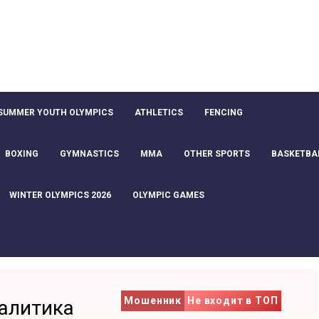
SUMMER YOUTH OLYMPICS
ATHLETICS
FENCING
BOXING
GYMNASTICS
MMA
OTHER SPORTS
BASKETBA
WINTER OLYMPICS 2026
OLYMPIC GAMES
Мошенник
Не входит в ТОП
алитика