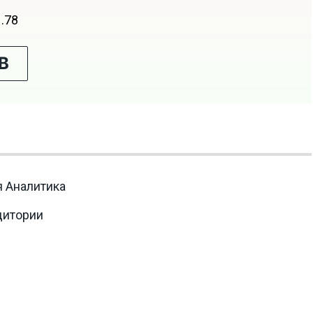
1.78
В
я Аналитика
дитории