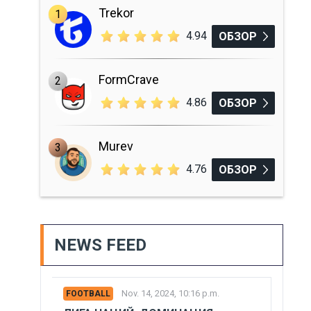
Trekor
1
4.94
ОБЗОР
FormCrave
2
4.86
ОБЗОР
Murev
3
4.76
ОБЗОР
NEWS FEED
Nov. 14, 2024, 10:16 p.m.
FOOTBALL