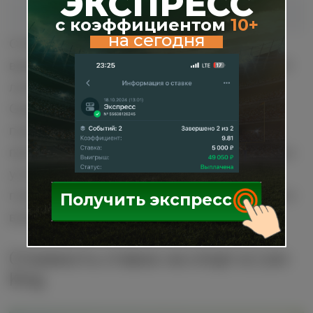
ЭКСПРЕСС
с коэффициентом
10+
на сегодня
Статистика ставок на канале Lion King не
верифицируется на сторонних платформах. В
ленте публикуются отчеты о результатах.
Однако их достоверность невозможно
подтвердить. Коэффициенты, заявленные в
прогнозах, завышены относительно реальных
условий. Каппер искажает данные. По
платным услугам отчеты не предоставляются
Получить экспресс
вообще.
Стоимость ставок на спорт в Lion
King