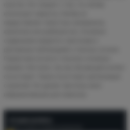
пунктов. Это говорит о том, что каппер
использует накрутку. Каппер не
предоставляет новостных материалов,
аналитики или разборов игр. Основное
содержание сводится к прогнозам и
рекламным публикациям о платных услугах.
Подписчики не могут получить полезных
знаний о беттинге, так как обучающий контент
отсутствует. Также отсутствует детализация
стратегий. Это делает прогнозы мало
информативными для новичков.
ЛУЧШИЕ КАППЕРЫ
Рейтинг основан на оценках пользователей