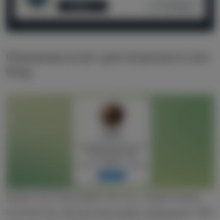
Обзор
Отзывы
Описание услуг для игроков в Lion
King
Канал Lion King имеет 8.6 тыс. подписчиков.
Количество просмотров редко превышает 200