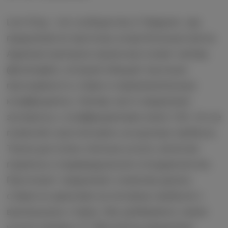
Lion King – это сообщество в Telegram, где
предлагаются прогнозы на футбольные матчи.
Администратором канала выступает каппер
@koenigbet, который обещает высокую
проходимость ставок и привлекательные
коэффициенты. Каппер часто предлагает
экспрессы с коэффициентами ниже 1.40, что не
позволяет рассчитывать на крупную прибыль.
Также доступны платные услуги, включая
подписку и индивидуальное сотрудничество.
Прогнозист предлагает клиентам делать
ставки их деньгами за половину прибыли с
выигрышных ставок. Мы разберемся, какие
услуги каппер в ТГ @LionKing предлагает