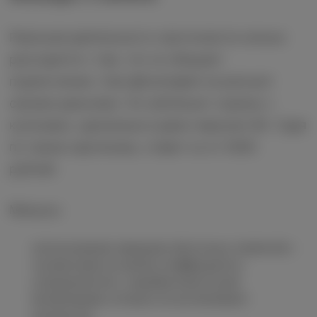
Реальная деятельность прогнозиста сильно
расходится с тем, что он обещает
подписчикам. Сам @koenigbet не рискует
своими деньгами. Он публикует скрины с
купонами, сделанные в демо-версиях БК. Судя
по таким картинкам, ставит он от 5000
рублей.
Минусы:
использование заведомо убыточных стратегий с
экспрессами на низкие коэффициенты;
сотрудничество с недобросовестными
букмекерами, которые не выплачивают
выигрыши;