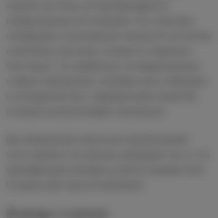
канале Lion King, не подтверждаются
независимыми источниками. На сторонних
платформах пользователи жалуются на полное
слив банка, высокую стоимость подписки.
Они пишут, что заработать на предложенных
ставках невозможно. Каппера часто обвиняют
в сотрудничестве с недобросовестными БК,
которые не выплачивают выигрыши.
Мы обнаружили несколько разоблачений
этого проекта. Их авторы указывают на то, что
квалификация каппера остается неизвестной.
Он даже имя свое не публикует.
Выводы о канале