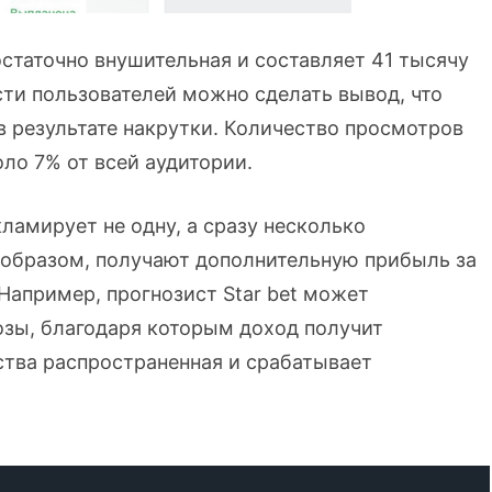
остаточно внушительная и составляет 41 тысячу
сти пользователей можно сделать вывод, что
в результате накрутки. Количество просмотров
оло 7% от всей аудитории.
кламирует не одну, а сразу несколько
 образом, получают дополнительную прибыль за
 Например, прогнозист Star bet может
озы, благодаря которым доход получит
тва распространенная и срабатывает