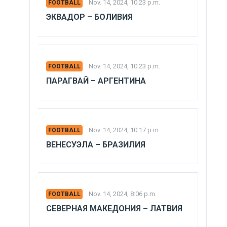
Nov. 14, 2024, 10:23 p.m.
FOOTBALL
ЭКВАДОР – БОЛИВИЯ
Nov. 14, 2024, 10:23 p.m.
FOOTBALL
ПАРАГВАЙ – АРГЕНТИНА
Nov. 14, 2024, 10:17 p.m.
FOOTBALL
ВЕНЕСУЭЛА – БРАЗИЛИЯ
Nov. 14, 2024, 8:06 p.m.
FOOTBALL
СЕВЕРНАЯ МАКЕДОНИЯ – ЛАТВИЯ