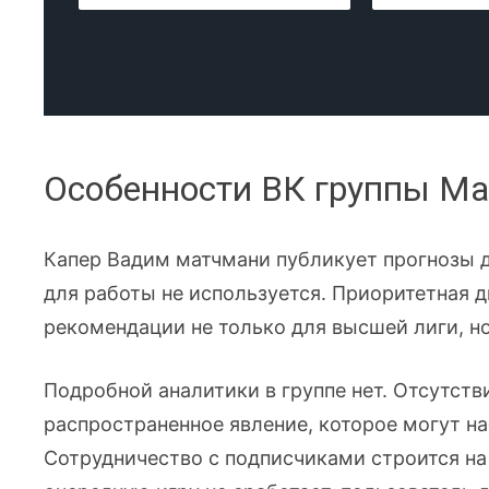
Особенности ВК группы Ma
Капер Вадим матчмани публикует прогнозы дл
для работы не используется. Приоритетная 
рекомендации не только для высшей лиги, но
Подробной аналитики в группе нет. Отсутств
распространенное явление, которое могут на
Сотрудничество с подписчиками строится на