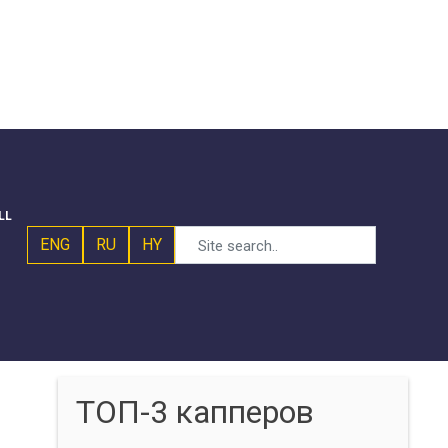
LL
ENG
RU
HY
ТОП-3 капперов