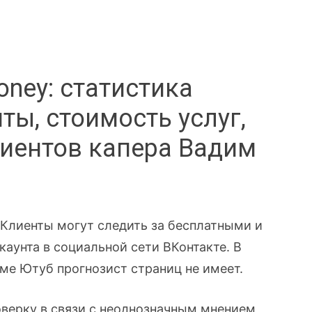
ney: статистика
ты, стоимость услуг,
иентов капера Вадим
 Клиенты могут следить за бесплатными и
аунта в социальной сети ВКонтакте. В
ме Ютуб прогнозист страниц не имеет.
верку в связи с неоднозначным мнением