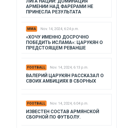
ЛИГА НАЦИЙ: ДОМИНАЦИЯ
АРМЕНИИ НАД ФАРЕРАМИ НЕ
ПРИНЕСЛА РЕЗУЛЬТАТА
Nov. 14, 2024, 6:24 p.m.
MMA
«ХОЧУ ИМЕННО ДОСРОЧНО
ПОБЕДИТЬ ИСЛАМА»: ЦАРУКЯН О
ПРЕДСТОЯЩЕМ РЕВАНШЕ
Nov. 14, 2024, 6:13 p.m.
FOOTBALL
ВАЛЕРИЙ ЦАРУКЯН РАССКАЗАЛ О
СВОИХ АМБИЦИЯХ В СБОРНЫХ
Nov. 14, 2024, 6:04 p.m.
FOOTBALL
ИЗВЕСТЕН СОСТАВ АРМЯНСКОЙ
СБОРНОЙ ПО ФУТБОЛУ.