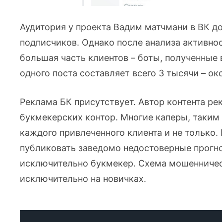
Аудитория у проекта Вадим матчмани в ВК д
подписчиков. Однако после анализа активно
большая часть клиентов – боты, полученные 
одного поста составляет всего 3 тысячи – ок
Реклама БК присутствует. Автор контента ре
букмекерских контор. Многие каперы, таким
каждого привлеченного клиента и не только.
публиковать заведомо недостоверные прогн
исключительно букмекер. Схема мошенничес
исключительно на новичках.