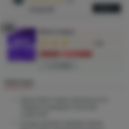
4.76
ОБЗОР
Отзывы (43)
185
Мега Ставки
2.06
Мошенник
Не входит в ТОП
8 ОТЗЫВОВ
Навигация
Проект Мега Ставки: деятельность в
Telegram и проверка статистики
ставок в БК
Отзывы игроков о telegram-канале