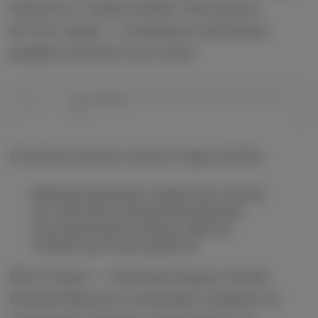
общается с подписчиками. Репутация в
беттинг-среде — откровенно негативная,
доверие игроков отсутствует.
Основные минусы канала mega_stavkits:
фейковая аудитория и поддельные скрины;
нет статистики и прозрачной аналитики;
скрытая реклама и ложные гарантии;
сомнительная схема заработка.
Мега Ставки — типичный развод. Каппер
Евгений Миронов не вызывает доверия, не