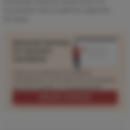
показывает реальных результатов и не
заслуживает места в рейтинге надежных
беттеров.
Данный каппер
не прошел
проверку
Обратите внимание на рейтинг
проверенных прогнозистов получивших
высокие оценки от пользователей
РЕЙТИНГ КАППЕРОВ