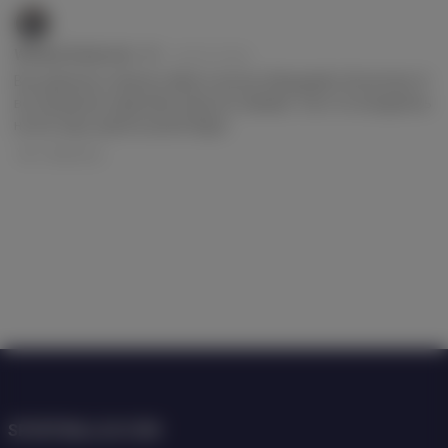
Witalij Rudnicki
1 неделя назад
Им
Все довольно типично. Много пустых обещаний о богатстве. А
вот реальных гарантий этому нет никаких. Так что не ведитесь
Em
на эту чушь, деньги целее будут.
Ответить
Им
Em
SPORTBALL24.COM