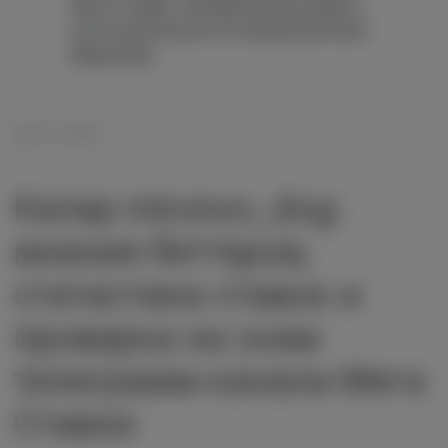
Мега Ставки: проверка репутации и
итоги деятельности капера Евгения
Миронова
06.10.2025
Капер mironov_dog:
мнения беттеров,
статистика ставок и
проверка на скам
телеграмм-канала Мега
Ставки