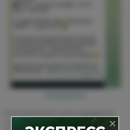
Статистика матчей, отчеты и верификатор
отсутствуют, а показанные результаты —