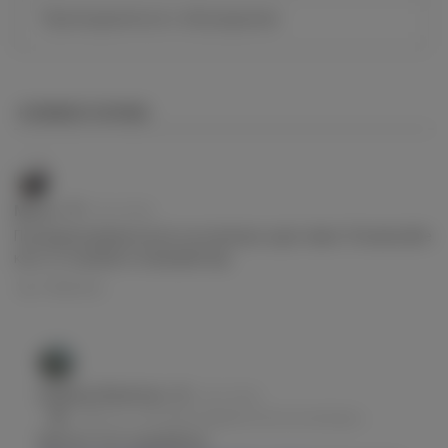
Им
КОММЕНТАРИЕВ
Em
Masis
3 дня назад
Последнее время на кого не наткнусь одно гавно. Посоветуйте
кого-то толкового пожалуйста🙏
Ответить
Evgeniy Dimitriev
2 дня назад
Им
Ответ на:
Последнее время на кого не наткнусь …
Мне вот этот понравился