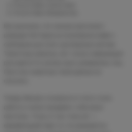
Отсутствие статистики.
Отсутствие обзоров игр.
Мы выяснили, что сначала прогнозист
разводил беттеров на популярном мифе о
свободном доступе к договорным матчам.
Такие игры реальны, вот только информация
расходится по узкому кругу доверенных лиц.
Простым смертным такие данные не
получить.
Теперь Михаил отказался от этого стиля
работы и начал продавать «обычные»
прогнозы. Толку от них тоже нет —
верификацией пари тут не занимаются,