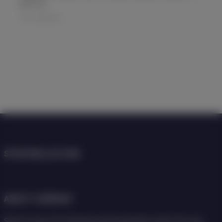
Em
пиз**)))
Ответить
Им
Em
SPORTBALL24.COM
ABOUT COMPANY
Sports news from Armenia and around the world. The site