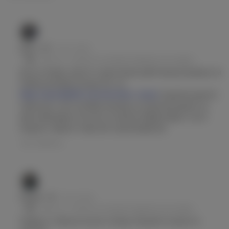
Garo
1 день назад
Им
Ответ на:
Сколько не покупал подписок, все херня. …
Да ты гонишь, просто с кем попало работаешь)) ведешь на
Em
любую рекламу походу. Вот тут
https://sportball24.com/en/trekor-otzyv/
подписка дается
навсегда, стоит копейки окупишь за одни выходные, за
двое максимум. Ну если ты совсем нефартовый, то за 3
недели, главное ставь без горячки фиксом
Ответить
Vage7
3 часа назад
Им
Ответ на:
Сколько не покупал подписок, все херня. …
Главное, чтобы из-за него теперь Лысый по пошел по