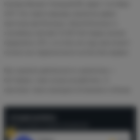
Каппер Михаил Галицкий ВК завел 1 октября
2017. На старте карьеры аналитик давал
прогнозы футбольных, баскетбольных и
хоккейных матчей. В 2021 беттерам начали
предлагать UFC, и в этом же году прогнозист
полностью переключился на бои без правил.
Мы оценили деятельность аналитика —
беттерам с ним лучше не работать. О
причинах таких выводов поговорим в обзоре.
ЛУЧШИЕ КАППЕРЫ
Рейтинг основан на оценках пользователей
1