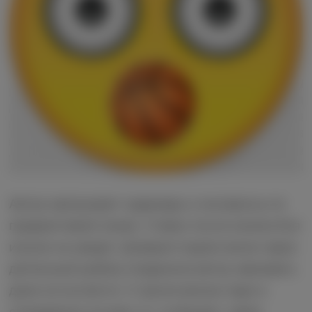
Автор заигрывает ординары и экспрессы по
предматчевой линии. Ставок после начала боя
игроки не увидят. Доверия подписчиков через
детальный разбор поединков автор завоевать
даже не пытается. О заключенном пари и
ожидаемом исходе тут сообщают через