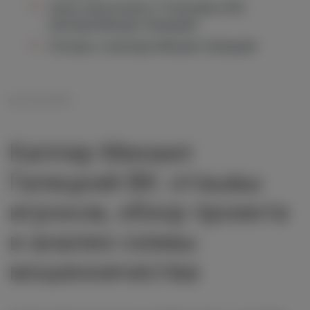
Цены прогнозов от Телеграм и ВК
каппера Михаил Галицкий
Отзывы о каппере Михаил Галицкий
26.09.2024
Каппер Михаил
Галицкий ВК: отзывы
игроков, обзор проекта
и анализ схемы
мошенничества