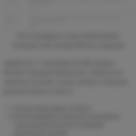
Итоги проверки и наше разоблачение
Телеграм и ВК каппера Михаил Галицкий
Заработать с Телеграмм или ВК каппера
Михаил Галицкий невозможно. Прибыль на
проектах получает только каппер. К минусам
ресурсов можно отнести:
Плохую репутацию в Рунете.
Использование в прошлом популярных
схем мошенничества на продаже
договорных матчей.