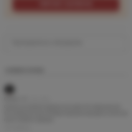
РЕЙТИНГ КАППЕРОВ
Им
КОММЕНТАРИЕВ
Em
Edmon
1 день назад
Сколько не покупал подписок, все херня. Не говоря уже про
50+ экспрессы и доги. Вообще нереально выходить в плюс или
просто окупить подписку.
Ответить