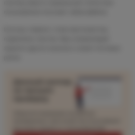
поэтому вместо нормальной статистики
пользователи получают набор фейков.
Если вы ставили с этим прогнозистом,
поделитесь опытом. Ваш комментарий
защитит других игроков и снизит итоговые
риски.
Данный каппер
не прошел
проверку
Обратите внимание на рейтинг
проверенных прогнозистов получивших
высокие оценки от пользователей