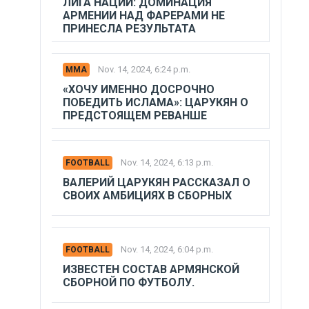
ЛИГА НАЦИЙ: ДОМИНАЦИЯ
АРМЕНИИ НАД ФАРЕРАМИ НЕ
ПРИНЕСЛА РЕЗУЛЬТАТА
Nov. 14, 2024, 6:24 p.m.
MMA
«ХОЧУ ИМЕННО ДОСРОЧНО
ПОБЕДИТЬ ИСЛАМА»: ЦАРУКЯН О
ПРЕДСТОЯЩЕМ РЕВАНШЕ
Nov. 14, 2024, 6:13 p.m.
FOOTBALL
ВАЛЕРИЙ ЦАРУКЯН РАССКАЗАЛ О
СВОИХ АМБИЦИЯХ В СБОРНЫХ
Nov. 14, 2024, 6:04 p.m.
FOOTBALL
ИЗВЕСТЕН СОСТАВ АРМЯНСКОЙ
СБОРНОЙ ПО ФУТБОЛУ.