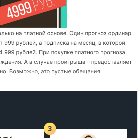
лько на платной основе. Один прогноз ординар
 999 рублей, а подписка на месяц, в которой
4 999 рублей. При покупке платного прогноза
ождения. А в случае проигрыша – предоставляет
тно. Возможно, это пустые обещания.
3