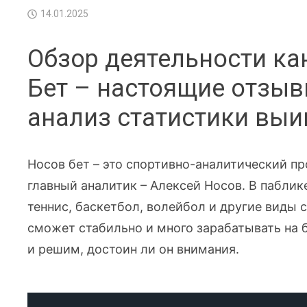
14.01.2025
Обзор деятельности ка
Бет – настоящие отзыв
анализ статистики выи
Носов бет – это спортивно-аналитический про
главный аналитик – Алексей Носов. В паблик
теннис, баскетбол, волейбол и другие виды с
сможет стабильно и много зарабатывать на 
и решим, достоин ли он внимания.