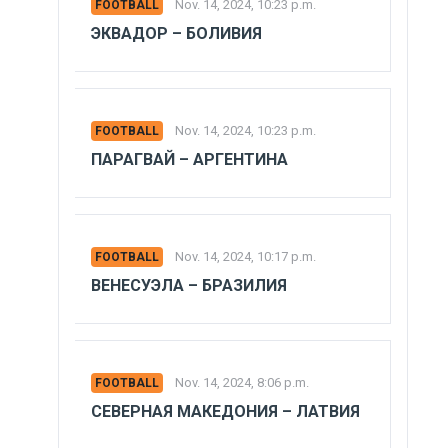
Nov. 14, 2024, 10:23 p.m.
FOOTBALL
ЭКВАДОР – БОЛИВИЯ
Nov. 14, 2024, 10:23 p.m.
FOOTBALL
ПАРАГВАЙ – АРГЕНТИНА
Nov. 14, 2024, 10:17 p.m.
FOOTBALL
ВЕНЕСУЭЛА – БРАЗИЛИЯ
Nov. 14, 2024, 8:06 p.m.
FOOTBALL
СЕВЕРНАЯ МАКЕДОНИЯ – ЛАТВИЯ