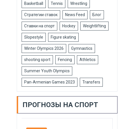
Basketball
Tennis
Wrestling
Стратегии ставок
News Feed
Блог
Ставки на спорт
Hockey
Weightlifting
Slopestyle
Figure skating
Winter Olympics 2026
Gymnastics
shooting sport
Fencing
Athletics
Summer Youth Olympics
Pan-Armenian Games 2023
Transfers
ПРОГНОЗЫ НА СПОРТ