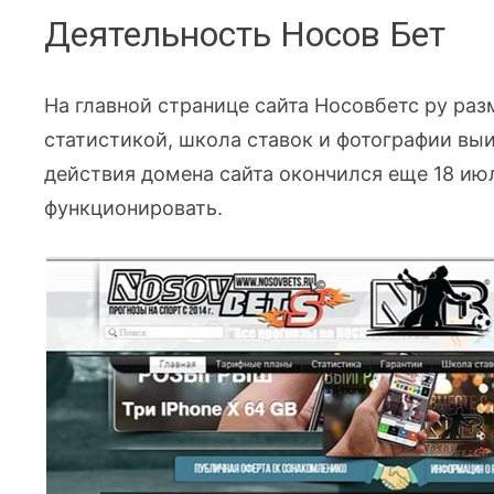
Деятельность Носов Бет
На главной странице сайта Носовбетс ру ра
статистикой, школа ставок и фотографии вы
действия домена сайта окончился еще 18 июл
функционировать.