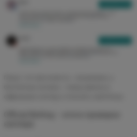
Пишут, что прогнозисты – мошенники, а
бесплатные сигналы – повод завлечь в
оффшорную контору и получить свой бонус.
Official Betting – итоги проверки
каппера