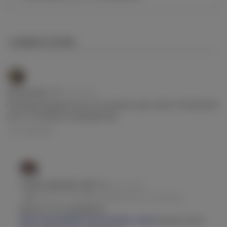
Им
КОММЕНТАРИЕВ
Em
Зуказанов
3 дня назад
Последнее время на кого не наткнусь одно гавно. Посоветуйте
кого-то толкового пожалуйста🙏
Ответить
TYOM JAN DBA LAVE
2 дня назад
Им
Ответ на:
Последнее время на кого не наткнусь …
Мне вот этот понравился
Em
https://sportball24.com/en/trekor-otzyv/
нашел у них в