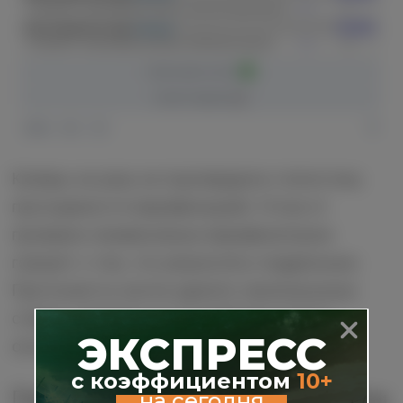
Каперы ни разу не подтвердили статистику
проходимости верификацией. Отказ от
проверки независимым верификатором
говорит о том, что результаты поддельные.
Прогнозисты могли удалить проигрышные
ставки, заменить их на победные после
ЭКСПРЕСС
окончания матча.
с коэффициентом
10+
Платные прогнозы в Official Betting
на сегодня