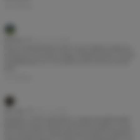
Ответить
Данила
3 дня, 16 часов назад
Им
Попал на Official Betting и понял что зря. Комменты закрыты а
капперы как тени, вопще не видно. Названия меняют постояно
Em
а верификации и нет. В сети рейтинг ниже плинтуса и жалоб
море.
Ответить
Abo Abo
3 дня, 21 час назад
Им
Запомнил, что был такой канал в тг, вроде как админа звали
Михаилом. Раньше там прогнозы бесплатно давали, а потом
Em
как-то всё заглохло. Подписчики ушли, активности никакой. А
сейчас вообще смотрю, что канал то ли переименовали, то ли