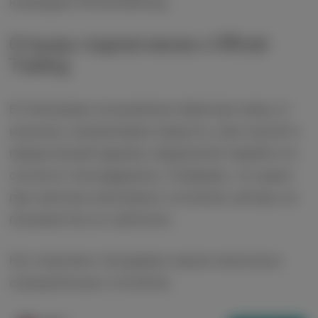
командой Official Betting.
Отзывы подписчиков о Official
Trading
В Телеграмм не выявлена обратная связь от
игроков, комментарии закрыты. Для жалоб и
предложений админы предлагали перейти по
ссылке в техподдержку. Очевидно, что даже
при наличии негативных откликов, авторы не
показали бы их публично.
На сторонних площадках нашли несколько
отрицательных откликов.