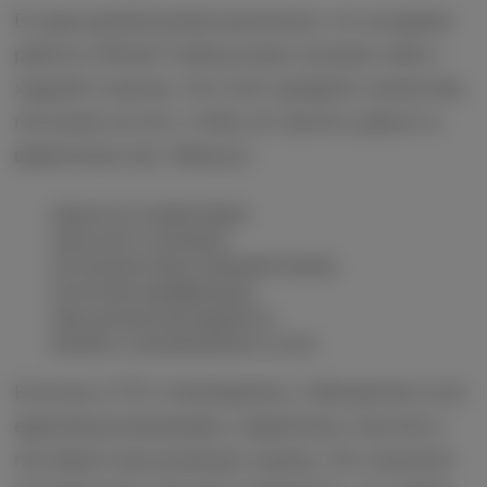
В ходе разоблачения выяснили, что за время
работы Official Trading канал показал себя с
худшей стороны. Не стоит доверять проектам,
похожим на этот, чтобы не тратить деньги и
время впустую. Минусы:
закрытые комментарии;
скрытность капперов;
постоянная смена названий канала;
отсутствие верификации;
завышенная проходимость;
жалобы и низкий рейтинг в сети.
Если вы в ТГК сталкивались с Михаилом и его
единомышленниками, поделитесь опытом и
поставьте заслуженную оценку. Это поможет