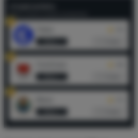
ЛУЧШИЕ КАППЕРЫ
Рейтинг основан на оценках пользователей
1
Trekor
4.94
Обзор
Отзывы
2
FormCrave
4.86
Обзор
Отзывы
3
Murev
4.76
Обзор
Отзывы