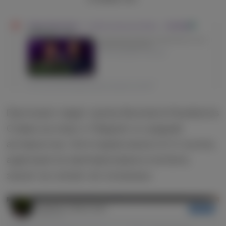
Прогнозист ведет группу Вконтакте Paveltennis
Ставки на спорт и Telegram со средней
активностью. Хотя подписчиков 2,5-4 тысячи,
аудитория не заинтересована в контенте,
значит не считает его полезным.