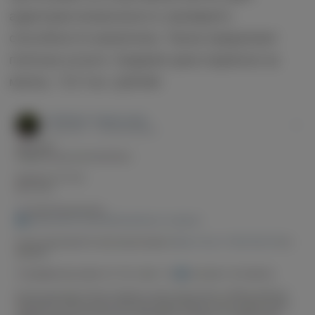
аудитории возможность проверить
способности аналитика. Также предлагает
платные услуги. Средняя цена подписки за
месяц – 5,5 тыс. рублей.