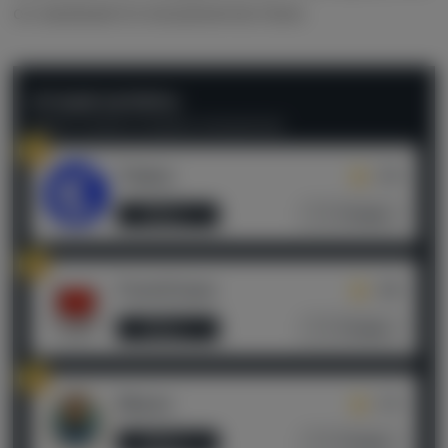
он занимается мошенничеством.
ЛУЧШИЕ КАППЕРЫ
Рейтинг основан на оценках пользователей
1
Trekor
4.94
Обзор
Отзывы
2
FormCrave
4.86
Обзор
Отзывы
3
Murev
4.76
Обзор
Отзывы