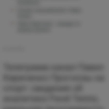
Paveltennis
Отзывы пользователей о Павел
Теннис
Павел Кириченко – выводы по
анализу проекта
30.09.2024
Телеграмм канал Павел
Кириченко Прогнозы на
спорт: сведения об
аналитике Pavel Tennis,