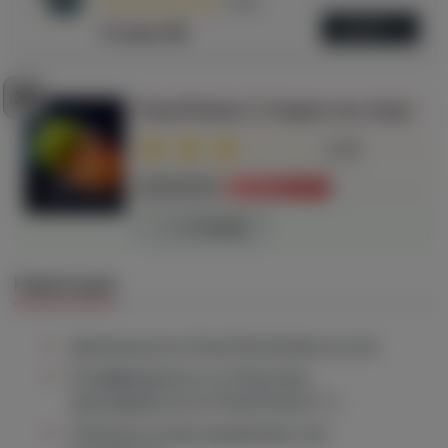
4.76
ОБЗОР
Отзывы (43)
32
PavelTennis | Ставки на спорт
2.79
На проверке
Не входит в ТОП
3 ОТЗЫВОВ
Навигация
Деятельность Pavel Kirichenko в сети
Коэффициенты и статистика
проходимости от PavelTennis T L
Платные услуги аналитика I am