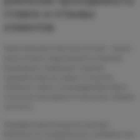
реальная проходимость
ставок и отзывы
клиентов
Павел Кириченко Прогнозы на спорт – проект,
автор которого представляется успешным
букмекером и предлагает клиентам
поднимать банк на ставках. В соцсетях
публикует советы по распределению банка,
статистику проходимости прогнозов, обещает
честность.
Проведем анализ ресурсов, выясним,
безопасно ли сотрудничество с каппером, или