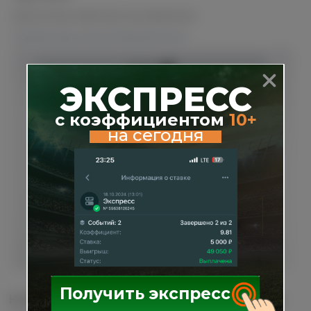
ЭКСПРЕСС
с коэффициентом
10+
на сегодня
Получить экспресс
На Bet Hub PavelTennis T L можно отследить