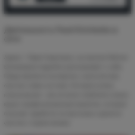
Деятельность Pavel Kirichenko в
сети
Админ – Павел Кириченко, на портале Рейтинг
Букмекеров подробно рассказывает о себе.
Представляется экспертом с многолетним
опытом ставок на спорт. История успеха
классическая – как из юного любителя спорта
вырос профессиональный аналитик, который
получает заработок на прогнозах и делится
опытом с подписчиками.