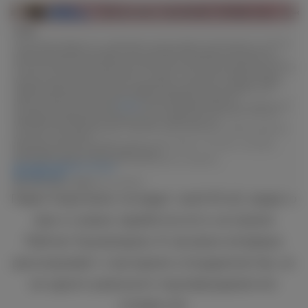
Павел Кириченко не ведет свой Ютуб, видео о
нем и схемах заработка есть на канале
Рейтинг Букмекеров. В часовом интервью
рассказывает о выгодном сотрудничестве, но
ни одного реального подтверждения его
словам нет.