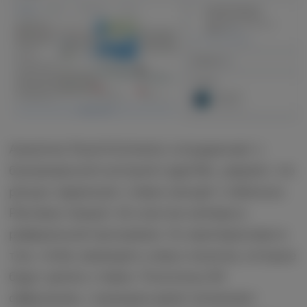
Аналитик Pavel Kirichenko сотрудничает с
букмекерской конторой Legal Bet, уверяет, что
ресурс надежный, ставки заходят стабильно.
Реклама говорит об участии каппера в
реферальной программе. Он заинтересован в
том, чтобы приводить новых игроков, которые
будут делать ставки. Поскольку БК
оффшорная, с выводом денег возникают