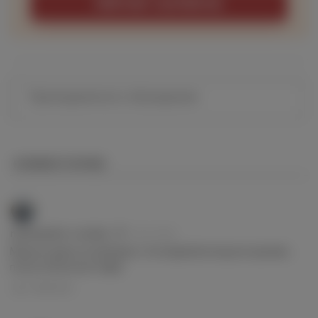
РЕЙТИНГ КАППЕРОВ
Им
КОММЕНТАРИЕВ
Em
mahmadov rustam
2 дня назад
Можете даже не пробовать. На первый взгляд все красиво,
после оплаты все пофиг
Ответить