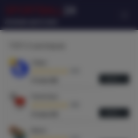
SPORTBALL
24
Armenian sports news
ТОП-3 капперов
1
Trekor
4.94
ОБЗОР
Отзывы (86)
2
FormCrave
4.86
ОБЗОР
Отзывы (30)
3
Murev