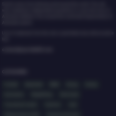
Sports news from Armenia and around the world. The site
was created by independent journalists to cover the lives of
Armenian athletes from around the world and forpromotion of
Armenian sports.
Use of materials from the site is permitted only with an active
link.
contact@sportball24.com
CATEGORIES
Football
Basketball
MMA
Boxing
Hockey
Gymnastics
Weightlifting
Other kinds
Tournament results
Transfers
Judo
Olympic Games 2024
Exclusive interviews