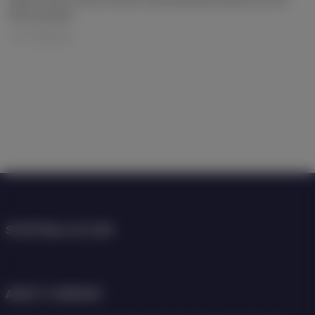
бесполезный
Ответить
Им
Em
SPORTBALL24.COM
ABOUT COMPANY