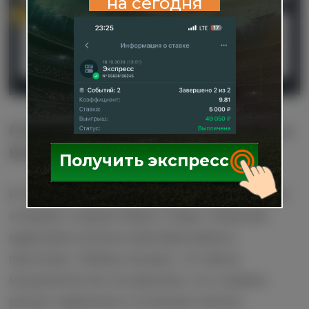
на сегодня
3
Murev
4.76
Обзор
Отзывы
Отзывы игроков о Пират Ставок и
выводы по проверке
Получить экспресс
В Telegram и на независимых платформах нет
отзывов о канале Пират Ставок. Реальная
аудитория не была заинтересована в
прогнозах. Разбор показал, что явное
мошенничество не замечено, но и назвать
ресурс надежным и полезным нельзя.