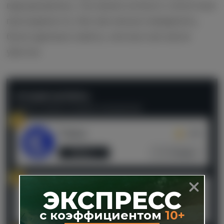
варьировались. На канале не было статистики
проходимости, без нее нельзя определить,
были удачные советы, или все они несли
убытки.
ЛУЧШИЕ КАППЕРЫ
Рейтинг основан на оценках пользователей
1
Trekor
4.94
Обзор
Отзывы
2
FormCrave
ЭКСПРЕСС
4.86
Обзор
Отзывы
с коэффициентом
10+