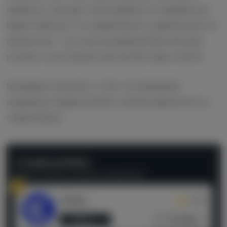
прибыль, процент проходимости неизвестен.
Единственное, что привлекало в деятельности
аналитика – это эксклюзивный бесплатный
контент, за который многие беттеры платят.
Проверка покажет, стоят ли внимания
подобные предложения, какова вероятность
слива банка.
ЛУЧШИЕ КАППЕРЫ
Рейтинг основан на оценках пользователей
1
Trekor
4.94
Обзор
Отзывы