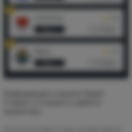
2
FormCrave
4.86
Обзор
Отзывы
3
Murev
4.76
Обзор
Отзывы
Информация о канале Пират
Ставок и стоимость работы
аналитика
Автор канала Пират Ставок не представился,