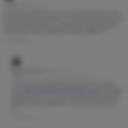
Yury X
3 дня назад
Не пару лет, зашел чекнуть что по каналам которые остались
в подписках. Все испоганились, кто статку начал рисовать, кто
просто перестал работать. С новыми тоже беда, одни доги /
послеоплаты. Походу нормальные ставки умирают?)
Ответить
Witalij Rudnicki
2 дня назад
Им
Ответ на:
Не пару лет, зашел чекнуть что …
Та не, есть куча нормальных проектов. Вот тип с душой
Em
ведет
https://sportball24.com/en/trekor-otzyv/
и там прям
разборы матчей, со статкой, со всей фигней. Посмотришь
поймешь, уверен понравится, там и много бесплатного
есть.
Ответить