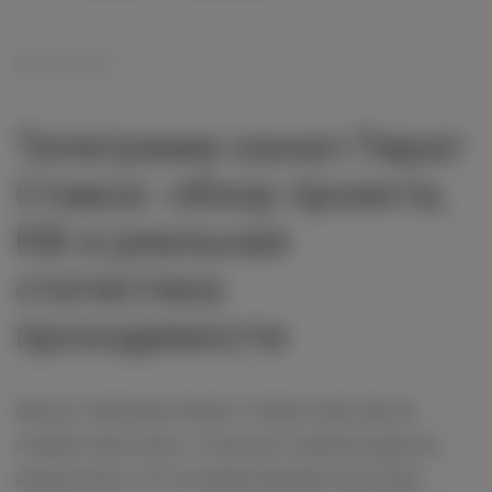
16.07.2025
Телеграмм канал Пират
Ставок: обзор проекта,
КФ и реальная
статистика
проходимости
Автор Телеграм Пират Ставок бесплатно
сливал прогнозы с платных каналов других
аналитиков. Он не гарантировал высокую