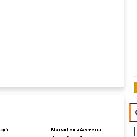
луб
Матчи
Голы
Ассисты