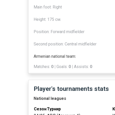
Main foot: Right
Height: 175 см.
Position: Forward midfielder
Second position: Central midfielder
Armenian national team:
Matches:
0 |
Goals:
0 |
Assists:
0
Player's tournaments stats
National leagues
Сезон
Турнир
К