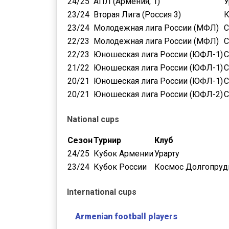
24/25
АПЛ (Армения, 1)
У
23/24
Вторая Лига (Россия 3)
К
23/24
Молодежная лига России (МФЛ)
С
22/23
Молодежная лига России (МФЛ)
С
22/23
Юношеская лига России (ЮФЛ-1)
С
21/22
Юношеская лига России (ЮФЛ-1)
С
20/21
Юношеская лига России (ЮФЛ-1)
С
20/21
Юношеская лига России (ЮФЛ-2)
С
National cups
Сезон
Турнир
Клуб
24/25
Кубок Армении
Урарту
23/24
Кубок России
Космос Долгопру
International cups
Armenian football players