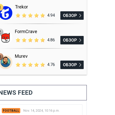
Trekor
1
4.94
ОБЗОР
FormCrave
2
4.86
ОБЗОР
Murev
3
4.76
ОБЗОР
NEWS FEED
Nov. 14, 2024, 10:16 p.m.
FOOTBALL