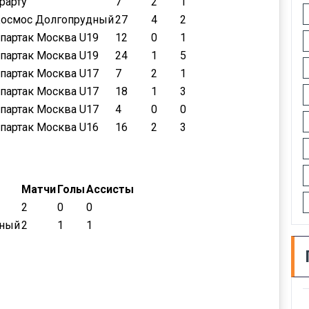
рарту
7
2
1
осмос Долгопрудный
27
4
2
партак Москва U19
12
0
1
партак Москва U19
24
1
5
партак Москва U17
7
2
1
партак Москва U17
18
1
3
партак Москва U17
4
0
0
партак Москва U16
16
2
3
Матчи
Голы
Ассисты
2
0
0
дный
2
1
1