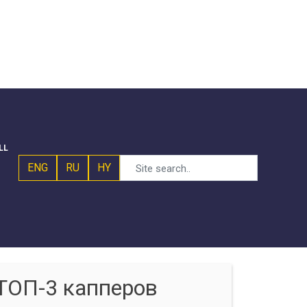
LL
ENG
RU
HY
ТОП-3 капперов