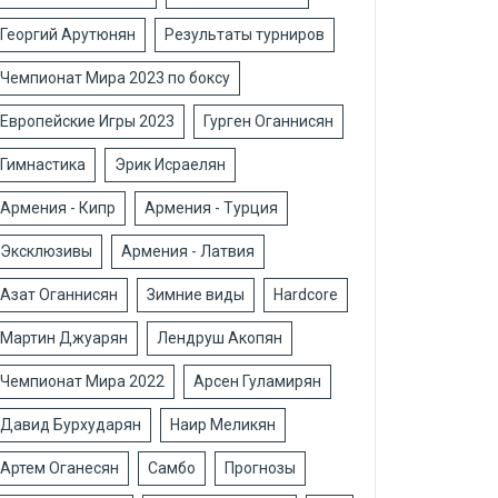
Георгий Арутюнян
Результаты турниров
Чемпионат Мира 2023 по боксу
Европейские Игры 2023
Гурген Оганнисян
Гимнастика
Эрик Исраелян
Армения - Кипр
Армения - Турция
Эксклюзивы
Армения - Латвия
Азат Оганнисян
Зимние виды
Hardcore
Мартин Джуарян
Лендруш Акопян
Чемпионат Мира 2022
Арсен Гуламирян
Давид Бурхударян
Наир Меликян
Артем Оганесян
Самбо
Прогнозы