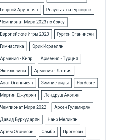
Георгий Арутюнян
Результаты турниров
Чемпионат Мира 2023 по боксу
Европейские Игры 2023
Гурген Оганнисян
Гимнастика
Эрик Исраелян
Армения - Кипр
Армения - Турция
Эксклюзивы
Армения - Латвия
Азат Оганнисян
Зимние виды
Hardcore
Мартин Джуарян
Лендруш Акопян
Чемпионат Мира 2022
Арсен Гуламирян
Давид Бурхударян
Наир Меликян
Артем Оганесян
Самбо
Прогнозы