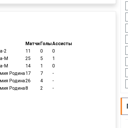
Матчи
Голы
Ассисты
а-2
11
0
0
а-М
25
5
1
а-М
14
1
0
мия Родина
17
7
-
мия Родина
26
4
-
мия Родина
8
2
-