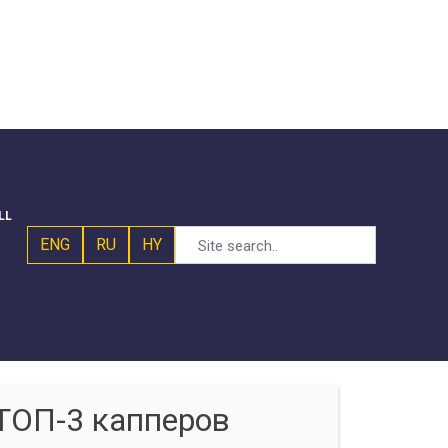
LL
ENG
RU
HY
ТОП-3 капперов