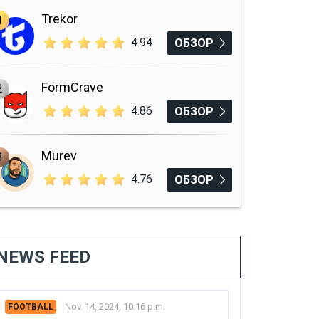
Trekor
1
4.94
ОБЗОР
FormCrave
2
4.86
ОБЗОР
Murev
3
4.76
ОБЗОР
NEWS FEED
Nov. 14, 2024, 10:16 p.m.
FOOTBALL