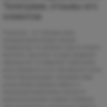
Телеграме, отзывы его
клиентов
Podzemskiy – это Телеграм-канал,
принадлежащий капперу Алексею
Подземскому. Он публикует пари на хоккей и
баскетбол. Прогнозист активно продвигает
офшорную БК. Он предлагает подписчикам
регистрироваться по его партнерской ссылке.
Такой подход вызывает подозрения. Ведь
доход каппера напрямую зависит от
проигрышей привлеченных игроков. В
результате возникает конфликт интересов.
Чем хуже прогнозы, тем выше его прибыль.