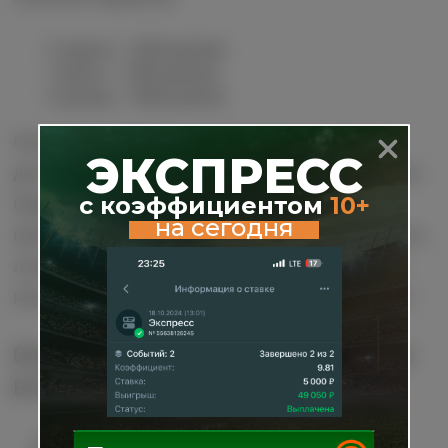
2 недели – 2000 рублей;
1 месяц – 3500 рублей;
3 месяца – 5000 рублей.
Оплатив подписку, пользователь получает
ЭКСПРЕСС
доступ к VIP-чату и персональной поддержке.
с коэффициентом
10+
Однако, как пишут клиенты, качество
на сегодня
прогнозов в платной группе оставляет желать
лучшего. Бесплатную замену, возврат денег
или бонусы аналитик игрокам не предлагает.
Отзывы игроков о качестве услуг
в проекте Podzemskiy