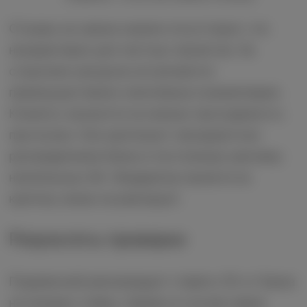
Отзывы на самом канале отсутствуют, что
нехарактерно для честных проектов. На
сторонних ресурсах встречаются
преимущественно негативные комментарии.
Клиенты жалуются на низкую проходимость
прогнозов. Они критикуют некорректное
распределение банка и постоянную рекламу
нелегальных БК. Модератор проекта на
критику никак не реагирует.
Результаты проверки
Подземский рекомендует ставить 5% от банка
на каждую ставку. Однако в случае серии