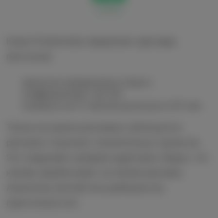
Канал Podzemskiy предлагает два вида
прогнозов:
одиночные предматчевые ставки с
коэффициентами 1.40-2.00;
экспрессы на 2-3 события, доступные в VIP-чате.
Также на канале регулярно публикуется
реклама сторонних сомнительных проектов.
Это подрывает доверие аудитории. Видно, что
каппер зарабатывает на любой рекламе.
Аналитики матчей или разборов игр
практически нет.