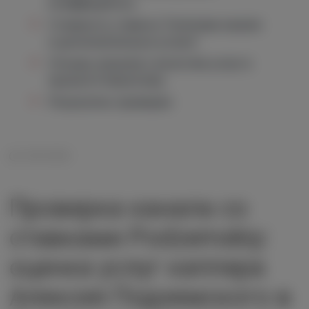
коэффициенты
Стоимость ставок в Телеграм-канале
и дополнительные услуги
Отзывы игроков о качестве услуг в
проекте Podzemskiy
Результаты проверки
18.03.2025
Проверка канала со
ставками Podzemskiy:
оценка услуг каппера
Алексея Подземского в