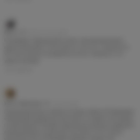
Masis
6 дней, 14 часов назад
Им
Рекламирует офшорную БК, значит, сам заинтересован в
ваших проигрышах. Статистики нет, зато есть “экспрессы” в
Em
VIP-чате за деньги. Не ведитесь на этого “хоккеиста”, а то
уйдете под воду!
Ответить
Karen Nazaryan
1 неделя назад
Им
Подземский реально заиграл на наших слабостях! Заманивает
обещаниями нормальных прогнозов, но по факту тупо развод
Em
на партнерку БК. Реклама сомнительных ресурсов, скриншоты
выигрышей вместо реальной статистики что это, если не
мошенничество? 🤔 Подумайте дважды, прежде чем