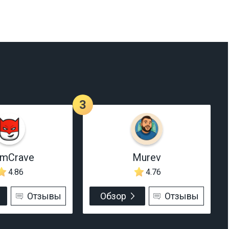
3
rmCrave
Murev
4.86
4.76
Отзывы
Обзор
Отзывы