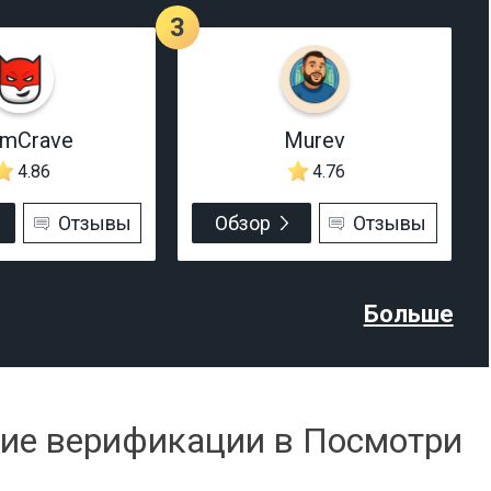
3
rmCrave
Murev
4.86
4.76
Отзывы
Обзор
Отзывы
Больше
чие верификации в Посмотри