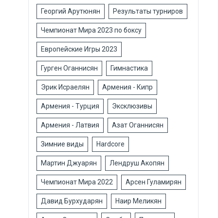
Георгий Арутюнян
Результаты турниров
Чемпионат Мира 2023 по боксу
Европейские Игры 2023
Гурген Оганнисян
Гимнастика
Эрик Исраелян
Армения - Кипр
Армения - Турция
Эксклюзивы
Армения - Латвия
Азат Оганнисян
Зимние виды
Hardcore
Мартин Джуарян
Лендруш Акопян
Чемпионат Мира 2022
Арсен Гуламирян
Давид Бурхударян
Наир Меликян