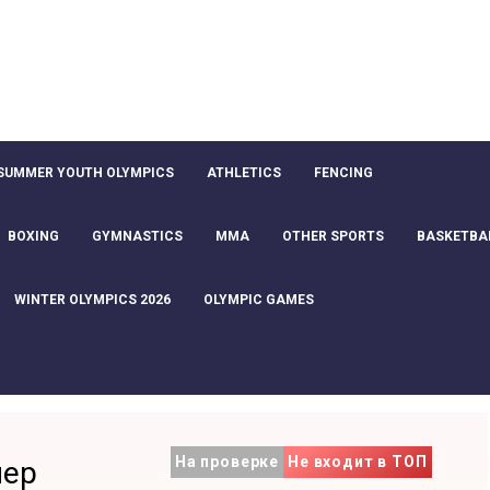
SUMMER YOUTH OLYMPICS
ATHLETICS
FENCING
BOXING
GYMNASTICS
MMA
OTHER SPORTS
BASKETBA
WINTER OLYMPICS 2026
OLYMPIC GAMES
На проверке
Не входит в ТОП
пер