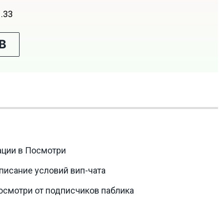
1.33
В
ации в Посмотри
описание условий вип-чата
осмотри от подписчиков паблика