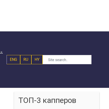
LL
ENG
RU
HY
ТОП-3 капперов