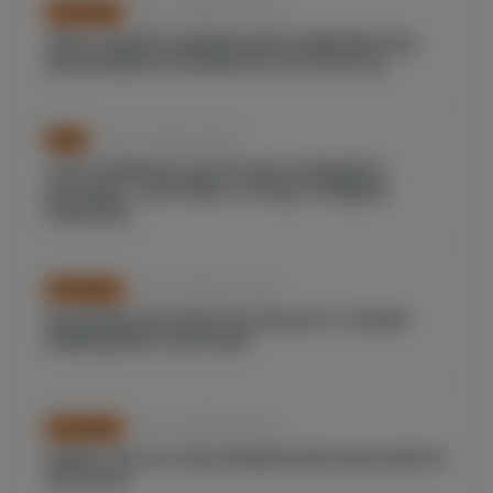
Nov. 14, 2024, 10:16 p.m.
FOOTBALL
ЛИГА НАЦИЙ: ДОМИНАЦИЯ АРМЕНИИ НАД
ФАРЕРАМИ НЕ ПРИНЕСЛА РЕЗУЛЬТАТА
Nov. 14, 2024, 6:24 p.m.
MMA
«ХОЧУ ИМЕННО ДОСРОЧНО ПОБЕДИТЬ
ИСЛАМА»: ЦАРУКЯН О ПРЕДСТОЯЩЕМ
РЕВАНШЕ
Nov. 14, 2024, 6:13 p.m.
FOOTBALL
ВАЛЕРИЙ ЦАРУКЯН РАССКАЗАЛ О СВОИХ
АМБИЦИЯХ В СБОРНЫХ
Nov. 14, 2024, 6:04 p.m.
FOOTBALL
ИЗВЕСТЕН СОСТАВ АРМЯНСКОЙ СБОРНОЙ ПО
ФУТБОЛУ.