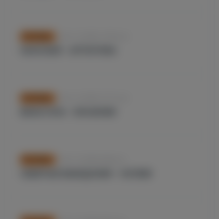
Nov. 14, 2024, 10:23 p.m.
FOOTBALL
ПАРАГВАЙ – АРГЕНТИНА
Nov. 14, 2024, 10:17 p.m.
FOOTBALL
ВЕНЕСУЭЛА – БРАЗИЛИЯ
Nov. 14, 2024, 8:06 p.m.
FOOTBALL
СЕВЕРНАЯ МАКЕДОНИЯ – ЛАТВИЯ