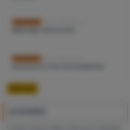
Nov. 14, 2024, 3:32 p.m.
OTHER SPORTS
БКМА БУДЕТ ИГРАТЬ В АХЛ
Nov. 14, 2024, 3:22 p.m.
OTHER SPORTS
РЕЗУЛЬТАТЫ 6 ТУРА ЧЕ ПО ШАХМАТАМ
More news
CATEGORIES
Football
Boxing
MMA
Other sports
Basketball