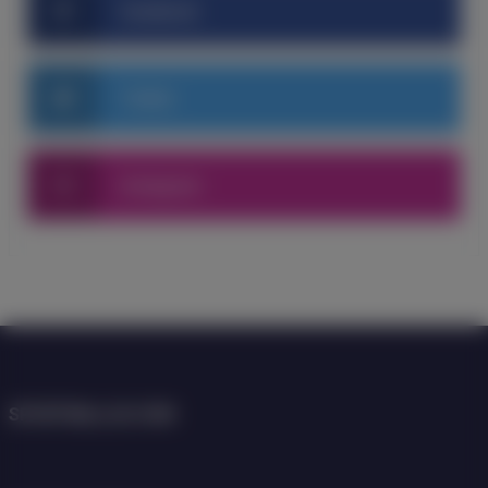
facebook
Twitter
Instagram
SPORTBALL24.COM