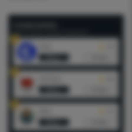
ЛУЧШИЕ КАППЕРЫ
Рейтинг основан на оценках пользователей
1
Trekor
4.94
Обзор
Отзывы
2
FormCrave
4.86
Обзор
Отзывы
3
Murev
4.76
Обзор
Отзывы