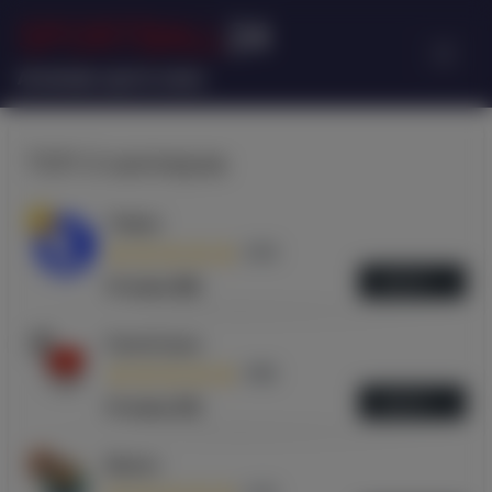
SPORTBALL
24
Armenian sports news
ТОП-3 капперов
1
Trekor
4.94
ОБЗОР
Отзывы (86)
2
FormCrave
4.86
ОБЗОР
Отзывы (30)
3
Murev