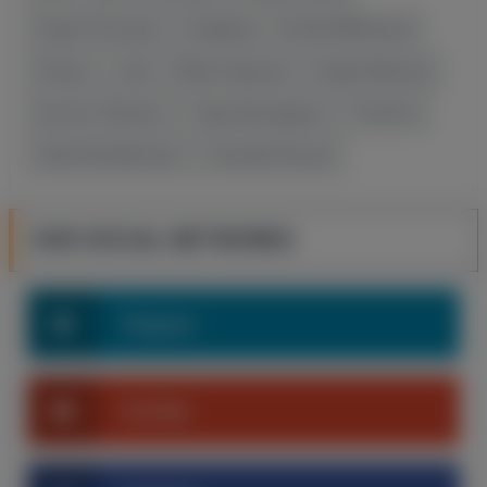
Giogrio Petrosyan
Grappling
Henrikh Mkhitaryan
Hockey
Judo
Marat Grigoryan
Sargis Adamyan
Summer Olympics
Tigran Barseghyan
Transfers
Vahan Bichakhchyan
Varazdat Haroyan
OUR SOCIAL NETWORKS
Telegram
YouTube