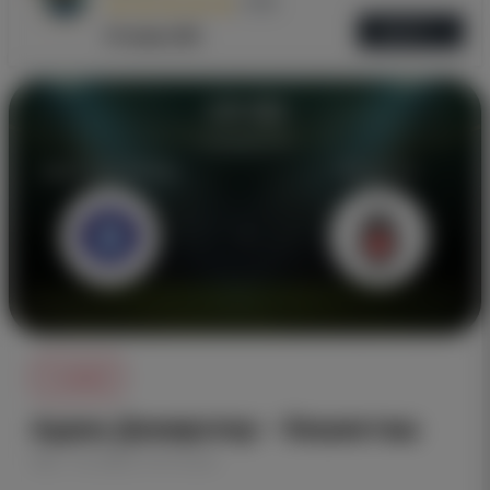
4.76
ОБЗОР
Отзывы (43)
Football
Адана Демирспор – Бешикташ
Dec. 15, 2024, 10:15 a.m.