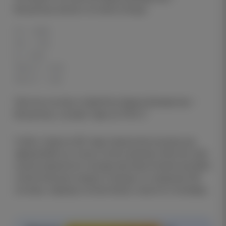
Бешикташ можно на такие исходы:
П1 – 8.00;
П2 – 1.35;
Х – 5.30;
ТМ 2.5 – 2.39;
ТБ 2.5 – 1.44.
Прогноз на игру по футболу Адана Демирспор –
Бешикташ: сыграет пари на ТМ 2.5.
Чтобы ставки в БК чаще приносили выигрыши,
оформляйте их только после анализа события. Для
поиска вероятного исхода противостояния изучайте
статистические сводки и тренды по каждому ФК,
составы и форму коллективов, новости и инсайды.