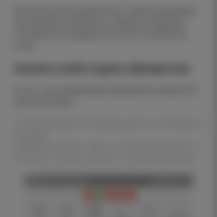
Для событий этих футбольных клубов характерна
высокая результативность. Однако в будущем
состязании не ожидается большого количества
голов.
Анализ клуба Адана Демирспор
За этот год команда Адана Демирспор провела 40
противостояний:
с 4 выигрышами, 22 проигрышами и 14 ничейными
исходами;
забивает в рамках 1 игры 1.1 голов, пропускает 2.1;
получает в течение события 2.1 предупреждений.