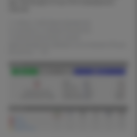
друг против друга 47 раз. Итоги проведенных
событий:
11 побед у клуба Адана Демирспор;
21 выигрыш у команды Бешикташ;
15 матчей закончились ничьей;
Адана Демирспор забивают за состязание 0.96 раз,
Бешикташ – 1.55.