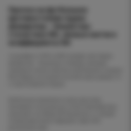
Прогноз на футбольное
противостояние Адана
Демирспор – Бешикташ:
статистика ФК, личные матчи и
коэффициенты БК
16 декабря в 19:00 по МСК пройдет матч Адана
Демирспор – Бешикташ. Команды проведут
очередное личное событие, встретившись на арене
Йени Адана, на которой состоится игра в рамках 16-
го тура Суперлиги Турции.
Футбольные аналитики в своих прогнозах
настаивают на выигрыше гостей. Какие факторы
указывают на победу ФК Бешикташ, и с какими
котировками можно оформить пари в БК,
рассмотрим ниже.