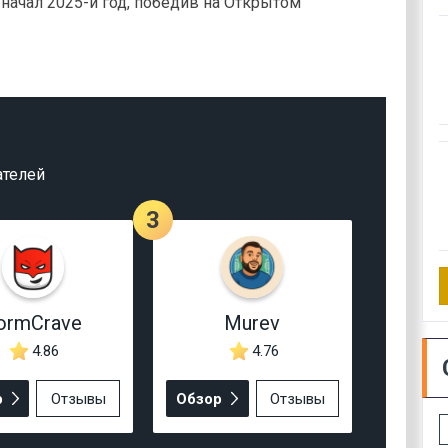
начал 2025-й год, победив на Открытом
ателей
3
ormCrave
Murev
4.86
4.76
р
Отзывы
Обзор
Отзывы