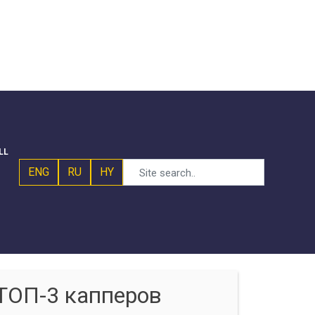
LL
ENG
RU
HY
ТОП-3 капперов