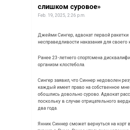
слишком суровое»
Feb. 19, 2025, 2:26 p.m.
Джейми Сингер, адвокат первой ракетки 
несправедливости наказания для своего 
Ранее 23-летнего спортсмена дисквалифи
организм клостебола.
Сингер заявил, что Синнер недоволен рез
каждый имеет право на собственное мнени
обошлись довольно сурово. Адвокат расск
поскольку в случае отрицательного верд
два года.
Янник Синнер сможет вернуться на корт в