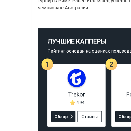
турнир в Риме. Ранее итальянец успешно 
чемпионате Австралии.
ЛУЧШИЕ КАППЕРЫ
Рейтинг основан на оценках пользов
1
2
Trekor
F
4.94
Обзор
Отзывы
Обзо