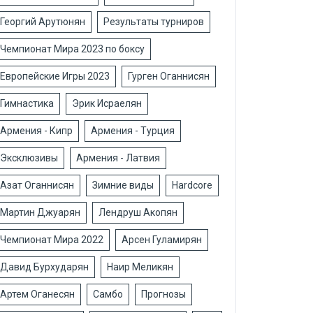
Георгий Арутюнян
Результаты турниров
Чемпионат Мира 2023 по боксу
Европейские Игры 2023
Гурген Оганнисян
Гимнастика
Эрик Исраелян
Армения - Кипр
Армения - Турция
Эксклюзивы
Армения - Латвия
Азат Оганнисян
Зимние виды
Hardcore
Мартин Джуарян
Лендруш Акопян
Чемпионат Мира 2022
Арсен Гуламирян
Давид Бурхударян
Наир Меликян
Артем Оганесян
Самбо
Прогнозы