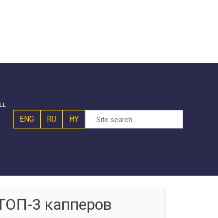
LL
ENG
RU
HY
ТОП-3 капперов