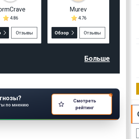
ormCrave
Murev
4.86
4.76
р
Отзывы
Обзор
Отзывы
Больше
гнозы?
Смотреть
ты по мнению
рейтинг