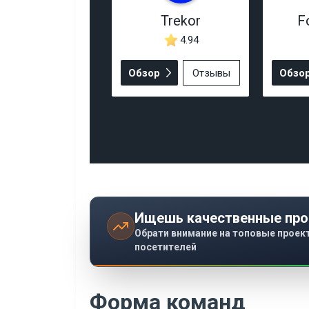
Trekor
F
4.94
Обзор
Отзывы
Обзо
Ищешь качественные про
Обрати внимание на топовые проек
посетителей
Форма команд