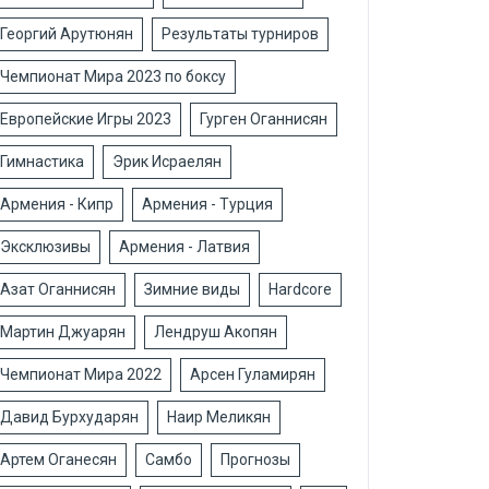
Георгий Арутюнян
Результаты турниров
Чемпионат Мира 2023 по боксу
Европейские Игры 2023
Гурген Оганнисян
Гимнастика
Эрик Исраелян
Армения - Кипр
Армения - Турция
Эксклюзивы
Армения - Латвия
Азат Оганнисян
Зимние виды
Hardcore
Мартин Джуарян
Лендруш Акопян
Чемпионат Мира 2022
Арсен Гуламирян
Давид Бурхударян
Наир Меликян
Артем Оганесян
Самбо
Прогнозы