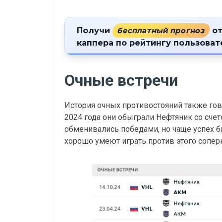
Получи
бесплатный прогноз
от
каппера по рейтингу пользова
Очные встречи
История очных противостояний также гов
2024 года они обыграли Нефтяник со сче
обменивались победами, но чаще успех бы
хорошо умеют играть против этого соперн