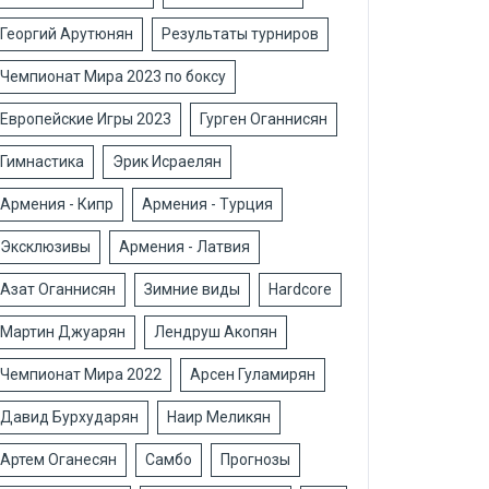
Георгий Арутюнян
Результаты турниров
Чемпионат Мира 2023 по боксу
Европейские Игры 2023
Гурген Оганнисян
Гимнастика
Эрик Исраелян
Армения - Кипр
Армения - Турция
Эксклюзивы
Армения - Латвия
Азат Оганнисян
Зимние виды
Hardcore
Мартин Джуарян
Лендруш Акопян
Чемпионат Мира 2022
Арсен Гуламирян
Давид Бурхударян
Наир Меликян
Артем Оганесян
Самбо
Прогнозы