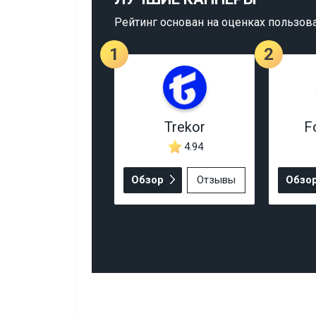
Рейтинг основан на оценках пользов
1
2
Trekor
F
4.94
Обзор
Отзывы
Обзо