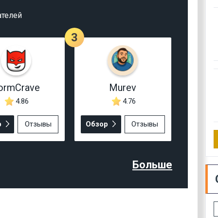
ателей
3
ormCrave
Murev
4.86
4.76
р
Отзывы
Обзор
Отзывы
Больше