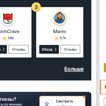
3
ormCrave
Murev
4.86
4.76
р
Отзывы
Обзор
Отзывы
Больше
гнозы?
Смотреть
ты по мнению