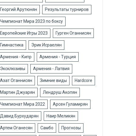
Георгий Арутюнян
Результаты турниров
Чемпионат Мира 2023 по боксу
Европейские Игры 2023
Гурген Оганнисян
Гимнастика
Эрик Исраелян
Армения - Кипр
Армения - Турция
Эксклюзивы
Армения - Латвия
Азат Оганнисян
Зимние виды
Hardcore
Мартин Джуарян
Лендруш Акопян
Чемпионат Мира 2022
Арсен Гуламирян
Давид Бурхударян
Наир Меликян
Артем Оганесян
Самбо
Прогнозы