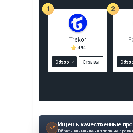
1
2
Trekor
F
4.94
Обзор
Отзывы
Обзо
Ищешь качественные про
Обрати внимание на топовые проек