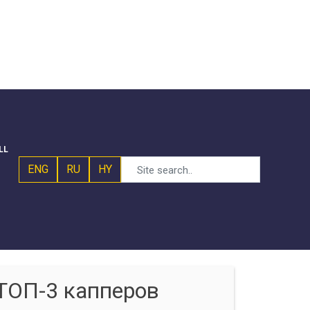
LL
ENG
RU
HY
ТОП-3 капперов