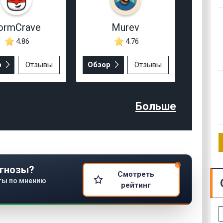
ormCrave
Murev
4.86
4.76
р
Отзывы
Обзор
Отзывы
Больше
гнозы?
Смотреть
ты по мнению
рейтинг