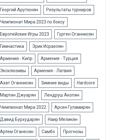
Георгий Арутюнян
Результаты турниров
Чемпионат Мира 2023 по боксу
Европейские Игры 2023
Гурген Оганнисян
Гимнастика
Эрик Исраелян
Армения - Кипр
Армения - Турция
Эксклюзивы
Армения - Латвия
Азат Оганнисян
Зимние виды
Hardcore
Мартин Джуарян
Лендруш Акопян
Чемпионат Мира 2022
Арсен Гуламирян
Давид Бурхударян
Наир Меликян
Артем Оганесян
Самбо
Прогнозы