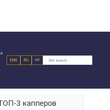
LL
ENG
RU
HY
ТОП-3 капперов