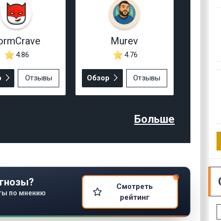
ormCrave
Murev
4.86
4.76
р
Отзывы
Обзор
Отзывы
Больше
гнозы?
Смотреть
ты по мнению
рейтинг