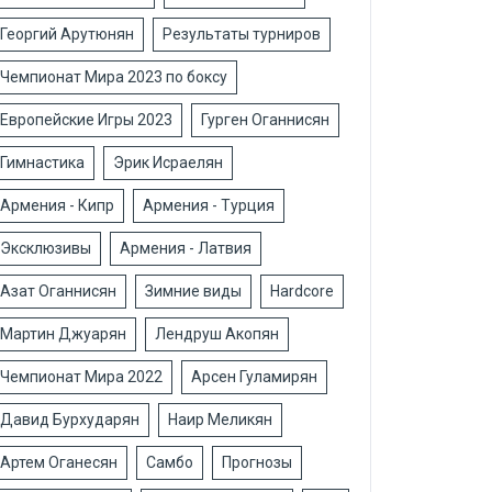
Георгий Арутюнян
Результаты турниров
Чемпионат Мира 2023 по боксу
Европейские Игры 2023
Гурген Оганнисян
Гимнастика
Эрик Исраелян
Армения - Кипр
Армения - Турция
Эксклюзивы
Армения - Латвия
Азат Оганнисян
Зимние виды
Hardcore
Мартин Джуарян
Лендруш Акопян
Чемпионат Мира 2022
Арсен Гуламирян
Давид Бурхударян
Наир Меликян
Артем Оганесян
Самбо
Прогнозы