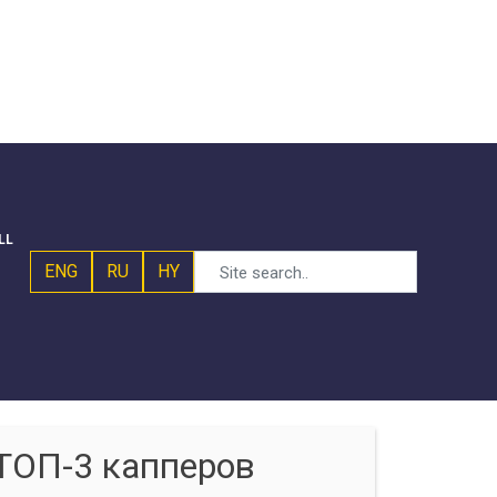
LL
ENG
RU
HY
ТОП-3 капперов