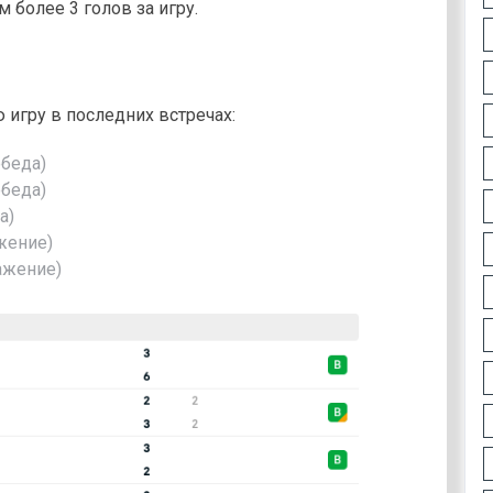
 более 3 голов за игру.
игру в последних встречах:
обеда)
обеда)
а)
жение)
ражение)