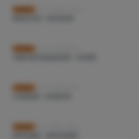
Nov. 14, 2024, 10:17 p.m.
FOOTBALL
ВЕНЕСУЭЛА – БРАЗИЛИЯ
Nov. 14, 2024, 8:06 p.m.
FOOTBALL
СЕВЕРНАЯ МАКЕДОНИЯ – ЛАТВИЯ
Nov. 14, 2024, 8:01 p.m.
FOOTBALL
СЛОВЕНИЯ – НОРВЕГИЯ
Nov. 14, 2024, 7:58 p.m.
FOOTBALL
ИРЛАНДИЯ – ФИНЛЯНДИЯ