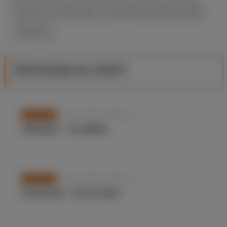
Summer Youth Olympics
Pan-Armenian Games 2023
Transfers
ПРОГНОЗЫ НА СПОРТ
Nov. 14, 2024, 10:23 p.m.
FOOTBALL
ЭКВАДОР – БОЛИВИЯ
Nov. 14, 2024, 10:23 p.m.
FOOTBALL
ПАРАГВАЙ – АРГЕНТИНА