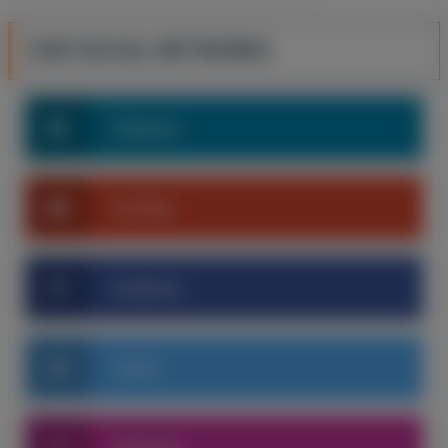
OUR SOCIAL NETWORKS
Telegram
YouTube
facebook
Twitter