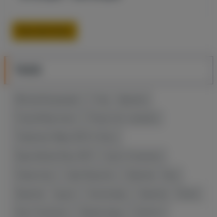
Еще прогнозы
TAGS
Мелсик Багдасарян
Уэльс - Армения
Георгий Арутюнян
Результаты турниров
Чемпионат Мира 2023 по боксу
Европейские Игры 2023
Гурген Оганнисян
Гимнастика
Эрик Исраелян
Армения - Кипр
Армения - Турция
Эксклюзивы
Армения - Латвия
Азат Оганнисян
Зимние виды
Hardcore