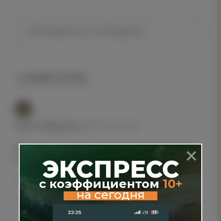
Имя
3
КОММЕНТАРИЕВ
Emai
Гурген Варданян
12 часов назад
Посоветуйте где можно найти норм прогнозы по small
ЭКСПРЕСС
market, понятное дело которые нормально играют))
Ответить
с коэффициентом
10+
на сегодня