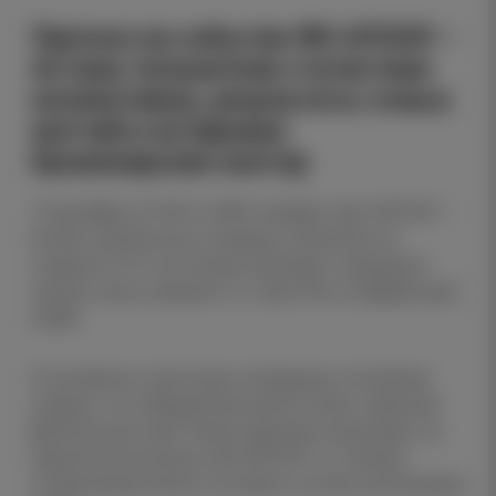
Прогноз на событие ФК АПОЭЛ –
Астана: показатели статистики
коллективов, результаты очных
матчей и котировки
букмекерских контор
19 декабря в 23:00 по МСК пройдет матч АПОЭЛ –
Астана. Футбольные команды встретятся на
стадионе ГСП, на котором проведут очередную
личную игру в рамках 6-го тура Лиги конференций
УЕФА.
В экспертных прогнозах на будущее состязание
указано, что победителем матча станет кипрский
футбольный клуб. Какие признаки указывают на
вероятный выигрыш ФК АПОЭЛ, и с какими
котировками можно поставить на игру, рассмотрим