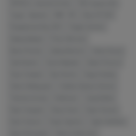
ЧМ 2023 по тяжелой атлетике
ЧМ по борьбе 2023
Турция - Армения
ARM - CRO
Игры СНГ 2023
Панармянские Игры 2023
Людвиг Шолинян
Давид Давидян
Петрос Аветисян
Вартан Асатрян
Давид Аванесян
Ованес Бачков
Эрик Базинян
Хорен Байрамян
Армен Петросян
Лукас Селараян
Арен Акопян
Андрэ Кализир
Ованес Амбарцумян
Норберто Бриаско-Балекян
Тяжелая атлетика
Кикбоксинг
Эдгар Бабаян
Карен Чухаджян
Артур Галоян
Карен Хачанов
Камо Оганесян
Геворк Саркисян
Эдмен Шахбазян
Дарон Искендерян
Авентис Авентисян