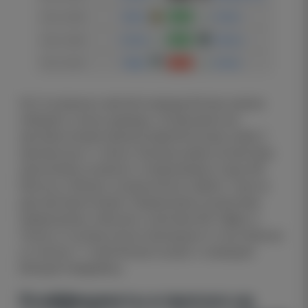
За 5 сыгранных матчей команда Астана сумела
победить только дважды. Оставшиеся же
противостояния принесли футбольному клубу 2
проигрыша и 1 ничью. Выигрышами коллектива
закончились встречи с соперниками в лице ФК
Жетысу и Женис, которым было забито 7 раз за
два противостояния. Поражением коллектива
завершились события с участием ФК Пафос и
Челси, от которых было пропущено 4 гола. Вничью
со счетом 1:1 клуб Астана сыграл с командой
Витория Гимарайнш.
Коэффициенты и прогноз на