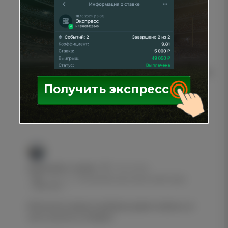
Gor_
6 часов назад
Имя
Ответ на:
Посоветуйте где можно найти норм
прогнозы …
Emai
Тут есть смолы в подписке
https://sportball24.com/en/trekor-otzyv/
Проходимость точно не скажу, там подписка навсегда
дается, так что статке не веду. Ну процентов 60-65
Получить экспресс
выдает
Ответить
mahmadov rustam
3 часа назад
Имя
Ответ на:
Посоветуйте где можно найти норм
прогнозы …
Emai
И бесплатно видел в разборах давал на фолы, не
часто конечно, но бывает