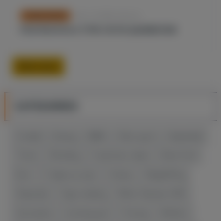
Nov. 14, 2024, 3:22 p.m.
OTHER SPORTS
РЕЗУЛЬТАТЫ 6 ТУРА ЧЕ ПО ШАХМАТАМ
More news
CATEGORIES
Football
Boxing
MMA
Other sports
Basketball
Tennis
Wrestling
Стратегии ставок
News Feed
Блог
Ставки на спорт
Hockey
Weightlifting
Slopestyle
Figure skating
Winter Olympics 2026
Gymnastics
shooting sport
Fencing
Athletics