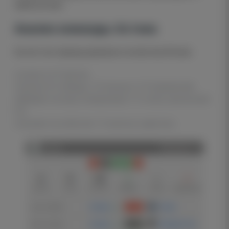
забитый мяч.
Анализ команды Астана
За этот же период времени коллектив Астана:
сыграл в 47 матчах;
получил 23 победы, 10 ничьих и 14 поражений;
забивает за игру соперникам 1.5 голов, пропускает
0.9;
получает за событие 1.5 желтых карточек.