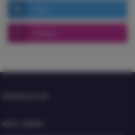
Twitter
Instagram
SPORTBALL24.COM
ABOUT COMPANY