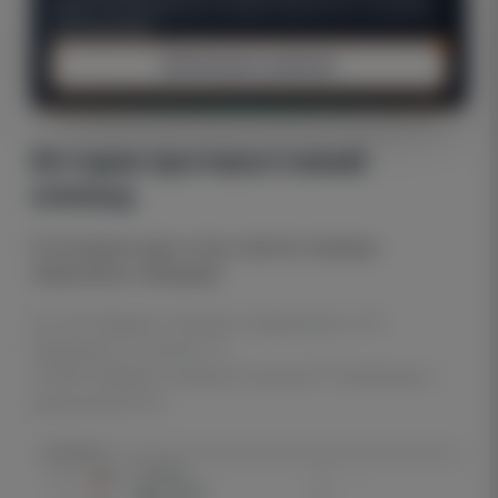
Обрати внимание на топовые проекты по мнению
посетителей
Смотреть рейтинг
История противостояний
команд
В последних двух очных матчах команды
обменялись победами:
02.10.24 Арарат потерпел поражение от FC
Gandzasar со счётом 1:2.
10.08.24 Арарат оказался сильнее FC Gandzasar с
результатом 2:0.