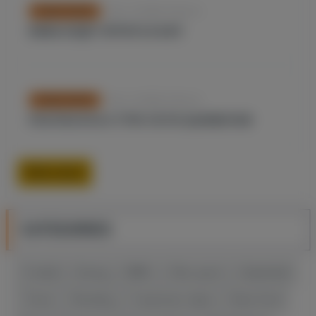
Nov. 14, 2024, 3:32 p.m.
OTHER SPORTS
БКМА БУДЕТ ИГРАТЬ В АХЛ
Nov. 14, 2024, 3:22 p.m.
OTHER SPORTS
РЕЗУЛЬТАТЫ 6 ТУРА ЧЕ ПО ШАХМАТАМ
More news
CATEGORIES
Football
Boxing
MMA
Other sports
Basketball
Tennis
Wrestling
Стратегии ставок
News Feed