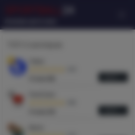
SPORTBALL
24
Armenian sports news
ТОП-3 капперов
1
Trekor
4.94
ОБЗОР
Отзывы (86)
2
FormCrave
4.86
ОБЗОР
Отзывы (30)
3
Murev