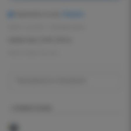
Telegram.
Подпишитесь на наш
Author:
Armenian sports
Sportball24
Updated: Aug. 9, 2026, 4:28 p.m.
News on topic:
Прогнозы
Имя
1
КОММЕНТАРИЕВ
Emai