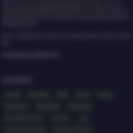
Sports news from Armenia and around the world. The site
was created by independent journalists to cover the lives of
Armenian athletes from around the world and forpromotion of
Armenian sports.
Use of materials from the site is permitted only with an active
link.
contact@sportball24.com
CATEGORIES
Football
Basketball
MMA
Boxing
Hockey
Gymnastics
Weightlifting
Other kinds
Tournament results
Transfers
Judo
Olympic Games 2024
Exclusive interviews