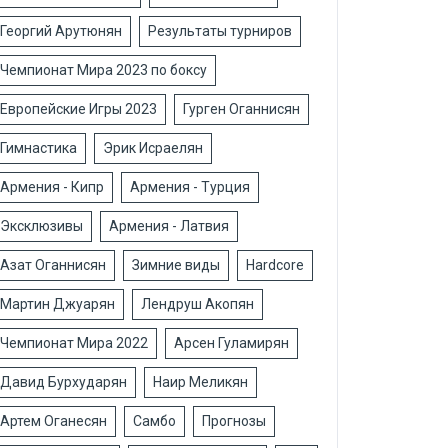
Георгий Арутюнян
Результаты турниров
Чемпионат Мира 2023 по боксу
Европейские Игры 2023
Гурген Оганнисян
Гимнастика
Эрик Исраелян
Армения - Кипр
Армения - Турция
Эксклюзивы
Армения - Латвия
Азат Оганнисян
Зимние виды
Hardcore
Мартин Джуарян
Лендруш Акопян
Чемпионат Мира 2022
Арсен Гуламирян
Давид Бурхударян
Наир Меликян
Артем Оганесян
Самбо
Прогнозы