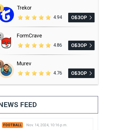
Trekor
1
4.94
ОБЗОР
FormCrave
2
4.86
ОБЗОР
Murev
3
4.76
ОБЗОР
NEWS FEED
Nov. 14, 2024, 10:16 p.m.
FOOTBALL