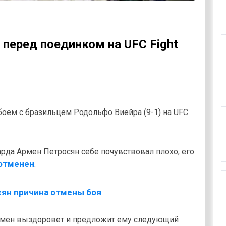
перед поединком на UFC Fight
 боем с бразильцем Родольфо Виейра (9-1) на UFC
арда Армен Петросян себе почувствовал плохо, его
отменен
.
Армен выздоровет и предложит ему следующий