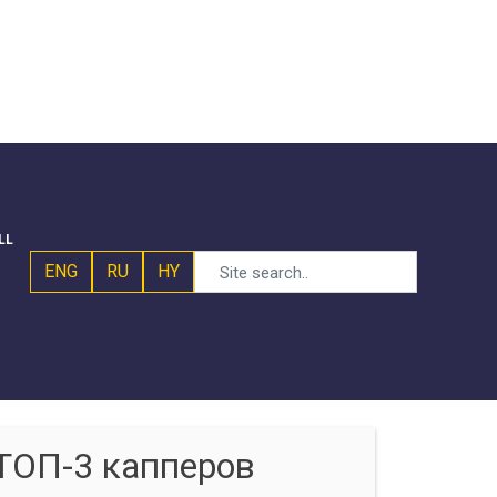
LL
ENG
RU
HY
ТОП-3 капперов