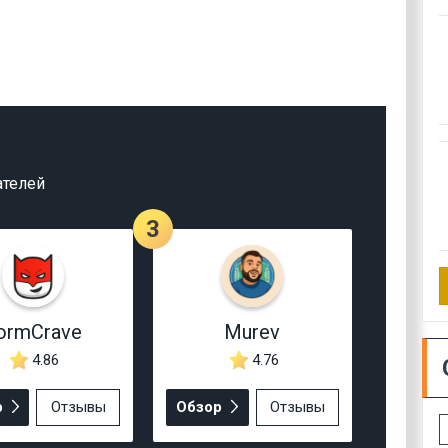
ателей
3
ormCrave
Murev
4.86
4.76
р
Отзывы
Обзор
Отзывы