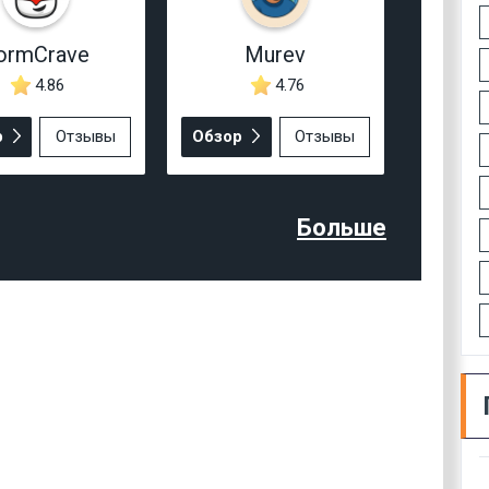
ormCrave
Murev
4.86
4.76
р
Отзывы
Обзор
Отзывы
Больше