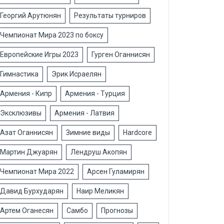
Георгий Арутюнян
Результаты турниров
Чемпионат Мира 2023 по боксу
Европейские Игры 2023
Гурген Оганнисян
Гимнастика
Эрик Исраелян
Армения - Кипр
Армения - Турция
Эксклюзивы
Армения - Латвия
Азат Оганнисян
Зимние виды
Hardcore
Мартин Джуарян
Лендруш Акопян
Чемпионат Мира 2022
Арсен Гуламирян
Давид Бурхударян
Наир Меликян
Артем Оганесян
Самбо
Прогнозы