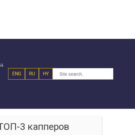
LL
ENG
RU
HY
ТОП-3 капперов