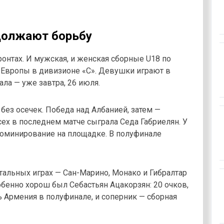
должают борьбу
онтах. И мужская, и женская сборные U18 по
 Европы в дивизионе «С». Девушки играют в
ала — уже завтра, 26 июля.
без осечек. Победа над Албанией, затем —
сех в последнем матче сыграла Седа Габриелян. У
 доминирование на площадке. В полуфинале
стальных играх — Сан-Марино, Монако и Гибралтар
обенно хорош был Себастьян Ацакорзян: 20 очков,
ь Армения в полуфинале, и соперник — сборная