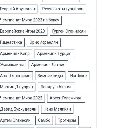
Георгий Арутюнян
Результаты турниров
Чемпионат Мира 2023 по боксу
Европейские Игры 2023
Гурген Оганнисян
Гимнастика
Эрик Исраелян
Армения - Кипр
Армения - Турция
Эксклюзивы
Армения - Латвия
Азат Оганнисян
Зимние виды
Hardcore
Мартин Джуарян
Лендруш Акопян
Чемпионат Мира 2022
Арсен Гуламирян
Давид Бурхударян
Наир Меликян
Артем Оганесян
Самбо
Прогнозы