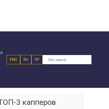
LL
ENG
RU
HY
ТОП-3 капперов