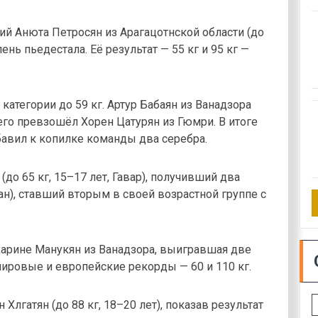
 Анюта Петросян из Арагацотнской области (до
нь пьедестала. Её результат — 55 кг и 95 кг —
атегории до 59 кг. Артур Бабаян из Ванадзора
его превзошёл Хорен Цатурян из Гюмри. В итоге
бавил к копилке команды два серебра.
до 65 кг, 15–17 лет, Гавар), получивший два
ван), ставший вторым в своей возрастной группе с
арине Манукян из Ванадзора, выигравшая две
ировые и европейские рекорды — 60 и 110 кг.
лгатян (до 88 кг, 18–20 лет), показав результат