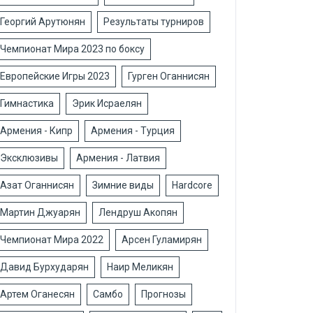
Георгий Арутюнян
Результаты турниров
Чемпионат Мира 2023 по боксу
Европейские Игры 2023
Гурген Оганнисян
Гимнастика
Эрик Исраелян
Армения - Кипр
Армения - Турция
Эксклюзивы
Армения - Латвия
Азат Оганнисян
Зимние виды
Hardcore
Мартин Джуарян
Лендруш Акопян
Чемпионат Мира 2022
Арсен Гуламирян
Давид Бурхударян
Наир Меликян
Артем Оганесян
Самбо
Прогнозы