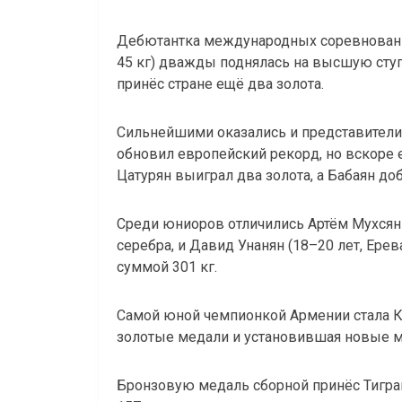
Дебютантка международных соревнований
45 кг) дважды поднялась на высшую ступе
принёс стране ещё два золота.
Сильнейшими оказались и представители к
обновил европейский рекорд, но вскоре 
Цатурян выиграл два золота, а Бабаян до
Среди юниоров отличились Артём Мухсян (
серебра, и Давид Унанян (18–20 лет, Ере
суммой 301 кг.
Самой юной чемпионкой Армении стала К
золотые медали и установившая новые м
Бронзовую медаль сборной принёс Тигран Х