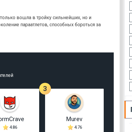
 только вошла в тройку сильнейших, но и
поколение параатлетов, способных бороться за
ателей
3
ormCrave
Murev
4.86
4.76