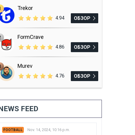
Trekor
1
4.94
ОБЗОР
FormCrave
2
4.86
ОБЗОР
Murev
3
4.76
ОБЗОР
NEWS FEED
Nov. 14, 2024, 10:16 p.m.
FOOTBALL