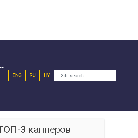
LL
ENG
RU
HY
ТОП-3 капперов