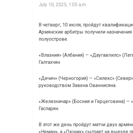
July 10, 2025, 1:05 a.m.
В четверг, 10 июля, пройдут квалификац
Армянские арбитры получили назначения 
полуострове.
«Влазния» (Албания) — «Даугавпилс» (Ла
Галтахчян.
«Дечич» (Черногория) — «Силекс» (Север
руководством Завена Ованнисяна.
«Железничар» (Босния и Герцеговина) — 
Гаспарян.
В этот же день пройдут матчи двух армян
«Неман», а «Пюник» сыграет на выезде 