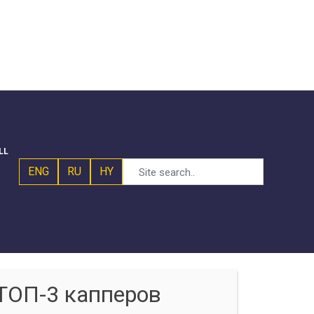
LL
ENG
RU
HY
ТОП-3 капперов