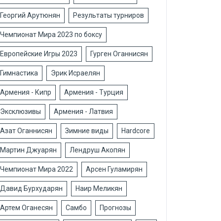
Георгий Арутюнян
Результаты турниров
Чемпионат Мира 2023 по боксу
Европейские Игры 2023
Гурген Оганнисян
Гимнастика
Эрик Исраелян
Армения - Кипр
Армения - Турция
Эксклюзивы
Армения - Латвия
Азат Оганнисян
Зимние виды
Hardcore
Мартин Джуарян
Лендруш Акопян
Чемпионат Мира 2022
Арсен Гуламирян
Давид Бурхударян
Наир Меликян
Артем Оганесян
Самбо
Прогнозы