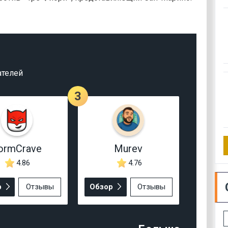
ателей
3
ormCrave
Murev
4.86
4.76
р
Отзывы
Обзор
Отзывы