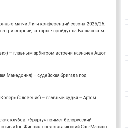
ионные матчи Лиги конференций сезона-2025/26.
на три встречи, которые пройдут на Балканском
твия) – главным арбитром встречи назначен Ашот
ная Македония) – судейская бригада под
«Копер» (Словения) – главный судья – Артем
ских клубов. «Урарту» примет белорусский
против «Тре Фиори», представляющий Сан-Марино.