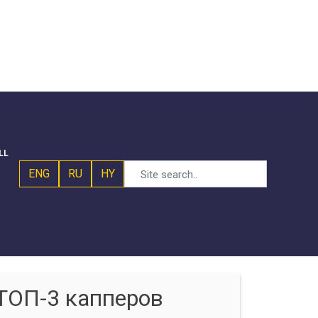
LL
ENG
RU
HY
ТОП-3 капперов