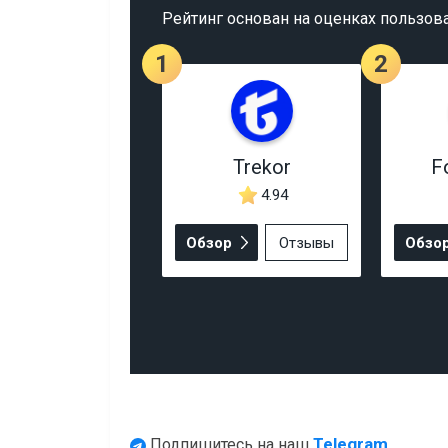
Рейтинг основан на оценках пользов
1
2
Trekor
F
4.94
Обзор
Отзывы
Обзо
Telegram.
Подпишитесь на наш