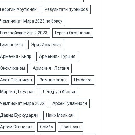
Георгий Арутюнян
Результаты турниров
Чемпионат Мира 2023 по боксу
Европейские Игры 2023
Гурген Оганнисян
Гимнастика
Эрик Исраелян
Армения - Кипр
Армения - Турция
Эксклюзивы
Армения - Латвия
Азат Оганнисян
Зимние виды
Hardcore
Мартин Джуарян
Лендруш Акопян
Чемпионат Мира 2022
Арсен Гуламирян
Давид Бурхударян
Наир Меликян
Артем Оганесян
Самбо
Прогнозы