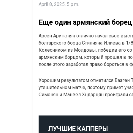
April 8, 2025, 5 p.m.
Еще один армянский борец
Арсен Арутюнян отлично начал свое выст
болгарского борца Стилияна Илиева в 1/8
Колесником из Молдовы, победив его со с
армянским борцом, который прошел в по
после этого заработал право бороться в ф
Хорошим результатом отметился Вазген Т
утешительном матче, поэтому примет уча
Симонян и Манвел Хндзрцян проиграли св
ЛУЧШИЕ КАППЕРЫ