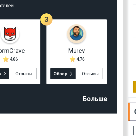
ателей
3
ormCrave
Murev
4.86
4.76
р
Отзывы
Обзор
Отзывы
Больше