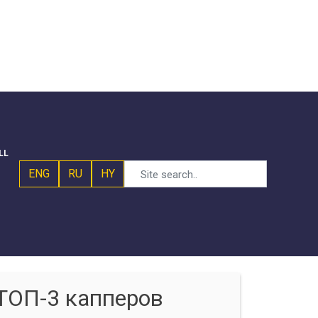
LL
ENG
RU
HY
ТОП-3 капперов