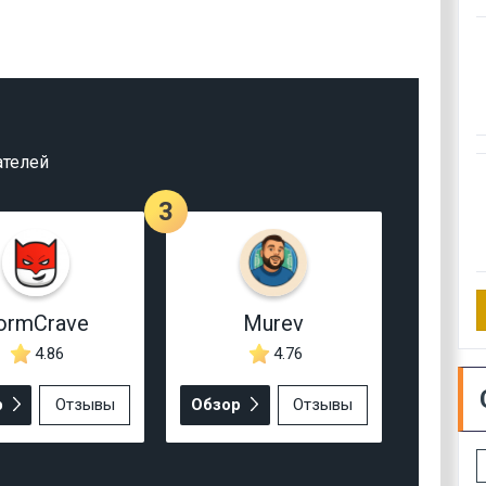
ателей
3
ormCrave
Murev
4.86
4.76
р
Отзывы
Обзор
Отзывы