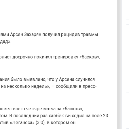
нями Арсен Захарян получил рецидив травмы
дад».
болист досрочно покинул тренировку «басков»,
ния было выявлено, что у Арсена случился
на несколько недель», — сообщили в пресс-
овёл всего четыре матча за «басков»,
ом. В послледний раз хавбек выходил на поле 23
в «Леганеса» (3:0), в котором он