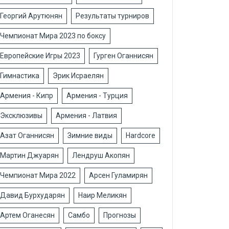
Георгий Арутюнян
Результаты турниров
Чемпионат Мира 2023 по боксу
Европейские Игры 2023
Гурген Оганнисян
Гимнастика
Эрик Исраелян
Армения - Кипр
Армения - Турция
Эксклюзивы
Армения - Латвия
Азат Оганнисян
Зимние виды
Hardcore
Мартин Джуарян
Лендруш Акопян
Чемпионат Мира 2022
Арсен Гуламирян
Давид Бурхударян
Наир Меликян
Артем Оганесян
Самбо
Прогнозы