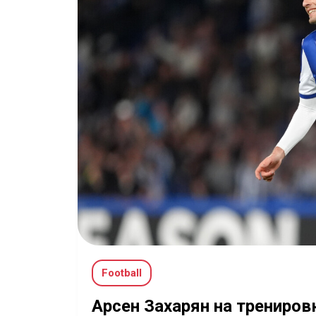
Football
Арсен Захарян на трениро