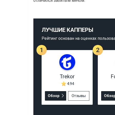
отличился забитым мячом.
ЛУЧШИЕ КАППЕРЫ
Рейтинг основан на оценках пользов
1
2
Trekor
F
4.94
Обзор
Отзывы
Обзо