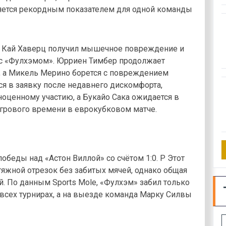
ляется рекордным показателем для одной команды
й. Кай Хаверц получил мышечное повреждение и
 с «Фулхэмом». Юрриен Тимбер продолжает
, а Микель Мерино борется с повреждением
ся в заявку после недавнего дискомфорта,
оценному участию, а Букайо Сака ожидается в
игрового времени в еврокубковом матче.
обеды над «Астон Виллой» со счётом 1:0. P Этот
тяжной отрезок без забитых мячей, однако общая
. По данным Sports Mole, «Фулхэм» забил только
 всех турнирах, а на выезде команда Марку Силвы