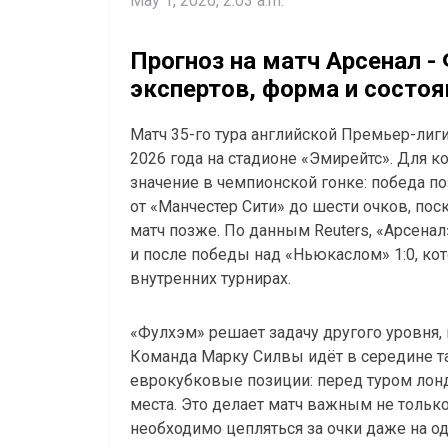
May 1, 2026, 2:03 a.m.
Прогноз на матч Арсенал -
экспертов, форма и состо
Матч 35-го тура английской Премьер-ли
2026 года на стадионе «Эмирейтс». Для 
значение в чемпионской гонке: победа п
от «Манчестер Сити» до шести очков, по
матч позже. По данным Reuters, «Арсенал
и после победы над «Ньюкаслом» 1:0, ко
внутренних турнирах.
«Фулхэм» решает задачу другого уровня,
Команда Марку Силвы идёт в середине та
еврокубковые позиции: перед туром лонд
места. Это делает матч важным не только
необходимо цепляться за очки даже на о