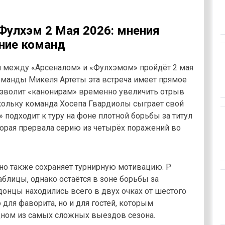
 Фулхэм 2 Мая 2026: мнения
яние команд
ги между «Арсеналом» и «Фулхэмом» пройдёт 2 мая
команды Микеля Артеты эта встреча имеет прямое
озволит «канонирам» временно увеличить отрыв
скольку команда Хосепа Гвардиолы сыграет свой
» подходит к туру на фоне плотной борьбы за титул
торая прервала серию из четырёх поражений во
 но также сохраняет турнирную мотивацию. P
блицы, однако остаётся в зоне борьбы за
онцы находились всего в двух очках от шестого
 для фаворита, но и для гостей, которым
дном из самых сложных выездов сезона.