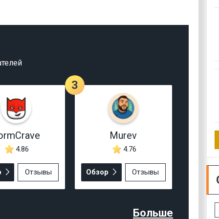
ателей
3
ormCrave
Murev
4.86
4.76
р
Отзывы
Обзор
Отзывы
Больше