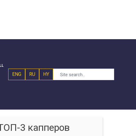
LL
ENG
RU
HY
ТОП-3 капперов