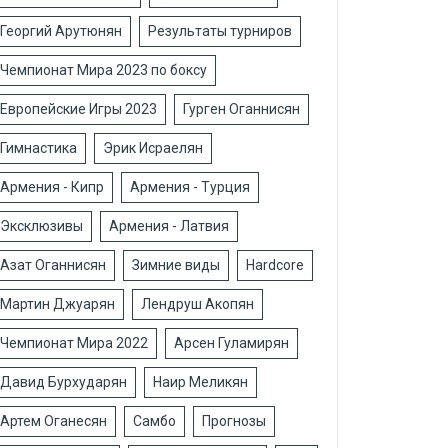
Георгий Арутюнян
Результаты турниров
Чемпионат Мира 2023 по боксу
Европейские Игры 2023
Гурген Оганнисян
Гимнастика
Эрик Исраелян
Армения - Кипр
Армения - Турция
Эксклюзивы
Армения - Латвия
Азат Оганнисян
Зимние виды
Hardcore
Мартин Джуарян
Лендруш Акопян
Чемпионат Мира 2022
Арсен Гуламирян
Давид Бурхударян
Наир Меликян
Артем Оганесян
Самбо
Прогнозы