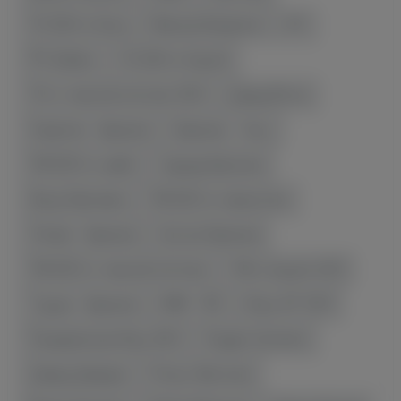
ЧЕ 2024 по боксу
Минеев Исмаилов
UFC
PFL Bellator
ЧЕ 2024 по борьбе
ЧЕ по тяжелой атлетике 2024
Давид Мгоян
Хорватия - Армения
Армения - Уэльс
ЧМ 2023 по самбо
Эдуард Вартанян
Артур Авагимян
ЧМ 2023 по гимнастике
Латвия - Армения
Футзал Армении
ЧМ 2023 по тяжелой атлетике
ЧМ по борьбе 2023
Турция - Армения
ARM - CRO
Игры СНГ 2023
Панармянские Игры 2023
Людвиг Шолинян
Давид Давидян
Петрос Аветисян