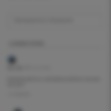
Имя
2
КОММЕНТАРИЕВ
Emai
Max Max
5 часов назад
Пробовали работать с капперами из рейтинга, там норм
прогнозы?
Ответить