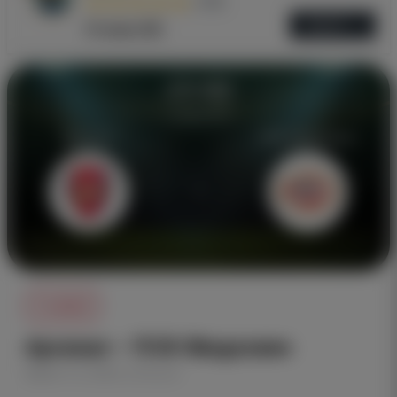
4.76
ОБЗОР
Отзывы (43)
Football
Арсенал – ПСВ Эйндховен
March 12, 2025, 2:22 p.m.