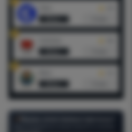
1
Trekor
4.94
Обзор
Отзывы
2
FormCrave
4.86
Обзор
Отзывы
3
Murev
4.76
Обзор
Отзывы
Ищешь качественные прогнозы?
Обрати внимание на топовые проекты по мнению