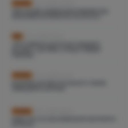
Nov. 14, 2024, 10:16 p.m.
FOOTBALL
ЛИГА НАЦИЙ: ДОМИНАЦИЯ АРМЕНИИ НАД
ФАРЕРАМИ НЕ ПРИНЕСЛА РЕЗУЛЬТАТА
Nov. 14, 2024, 6:24 p.m.
MMA
«ХОЧУ ИМЕННО ДОСРОЧНО ПОБЕДИТЬ
ИСЛАМА»: ЦАРУКЯН О ПРЕДСТОЯЩЕМ
РЕВАНШЕ
Nov. 14, 2024, 6:13 p.m.
FOOTBALL
ВАЛЕРИЙ ЦАРУКЯН РАССКАЗАЛ О СВОИХ
АМБИЦИЯХ В СБОРНЫХ
Nov. 14, 2024, 6:04 p.m.
FOOTBALL
ИЗВЕСТЕН СОСТАВ АРМЯНСКОЙ СБОРНОЙ ПО
ФУТБОЛУ.