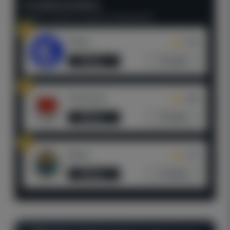
ЛУЧШИЕ КАППЕРЫ
Рейтинг основан на оценках пользователей
1
Trekor
4.94
Обзор
Отзывы
2
FormCrave
4.86
Обзор
Отзывы
3
Murev
4.76
Обзор
Отзывы