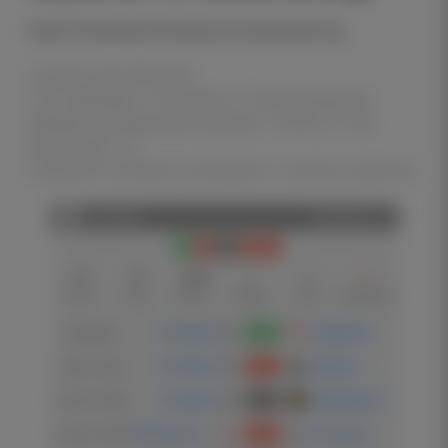
Клуб Тоттенхэм Хотспур за последний год:
сыграл в 50 событиях;
с 24 победами, 7 ничьими и 19 проигрышами;
забивает соперникам в рамках 1 матча 2 гола,
пропускает 1.5;
получает в течение состязания 2.1 желтую карточку.