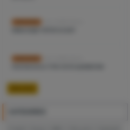
Nov. 14, 2024, 3:32 p.m.
OTHER SPORTS
БКМА БУДЕТ ИГРАТЬ В АХЛ
Nov. 14, 2024, 3:22 p.m.
OTHER SPORTS
РЕЗУЛЬТАТЫ 6 ТУРА ЧЕ ПО ШАХМАТАМ
More news
CATEGORIES
Football
Boxing
MMA
Other sports
Basketball