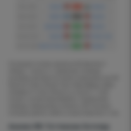
Последние 5 встреч принесли ФК Арсенал 3
победы, 1 ничью и 1 поражение. Команда
выиграла, противостоя таким соперникам, как ФК
Кристал Пэлас, Ипсвич Таун и Брентфорд, забив
суммарно 9 голов. Вничью со счетом 1:1 клуб
сыграл с коллективом Брайтон. Поражением
команды завершилась встреча с ФК Ньюкасл,
которому удалось забить в ворота Арсенал 2 гола.
Анализ ФК Тоттенхэм Хотспур