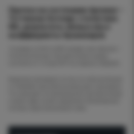
Прогноз на состязание Арсенал –
Тоттенхэм Хотспур: статистика
ФК, результаты личных игр и
коэффициенты букмекеров
15 января в 23:00 по МСК пройдет матч Арсенал –
Тоттенхэм Хотспур. Противостояние команд
состоится в 21-м туре АПЛ на стадионе Эмирейтс.
Аналитики настаивают на том, что событие Arsenal
vs Tottenham закончится выигрышем «канониров».
Что указывает на такой результат противостояния,
и какие кэфы на матч предлагают букмекерские
конторы, будет рассмотрено ниже.