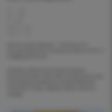
П1 – 1.35;
П2 – 7.00;
Х – 5.60;
ТМ 2.5 – 3.05;
ТБ 2.5 – 1.34.
Прогноз на матч Арсенал – Тоттенхэм: есть
высокая вероятность выигрыша ставки на ТМ 2.5 с
коэффициентом 3.05.
Изучайте особенности противостояния до
заключения пари, чтобы найти оптимальный исход.
Рекомендуем внимательно проанализировать
статистику, составы и форму клубов, новости и
инсайды.