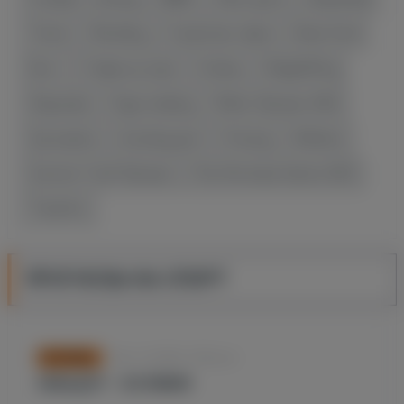
Tennis
Wrestling
Стратегии ставок
News Feed
Блог
Ставки на спорт
Hockey
Weightlifting
Slopestyle
Figure skating
Winter Olympics 2026
Gymnastics
shooting sport
Fencing
Athletics
Summer Youth Olympics
Pan-Armenian Games 2023
Transfers
ПРОГНОЗЫ НА СПОРТ
Nov. 14, 2024, 10:23 p.m.
FOOTBALL
ЭКВАДОР – БОЛИВИЯ