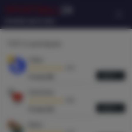
SPORTBALL
24
Armenian sports news
ТОП-3 капперов
1
Trekor
4.94
ОБЗОР
Отзывы (86)
2
FormCrave
4.86
ОБЗОР
Отзывы (30)
3
Murev