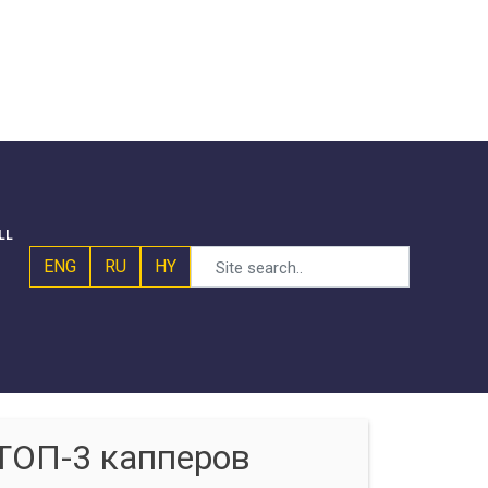
LL
ENG
RU
HY
ТОП-3 капперов