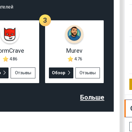
ателей
3
ormCrave
Murev
4.86
4.76
р
Отзывы
Обзор
Отзывы
Больше