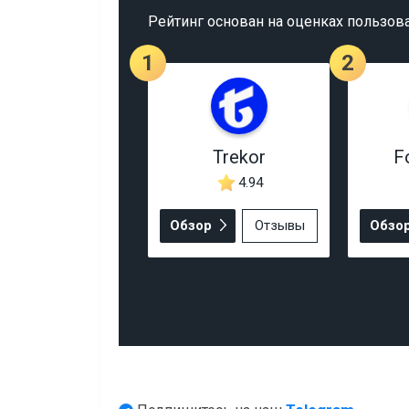
Рейтинг основан на оценках пользов
1
2
Trekor
F
4.94
Обзор
Отзывы
Обзо