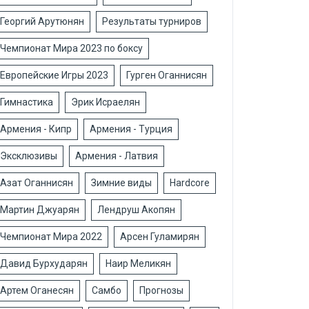
Георгий Арутюнян
Результаты турниров
Чемпионат Мира 2023 по боксу
Европейские Игры 2023
Гурген Оганнисян
Гимнастика
Эрик Исраелян
Армения - Кипр
Армения - Турция
Эксклюзивы
Армения - Латвия
Азат Оганнисян
Зимние виды
Hardcore
Мартин Джуарян
Лендруш Акопян
Чемпионат Мира 2022
Арсен Гуламирян
Давид Бурхударян
Наир Меликян
Артем Оганесян
Самбо
Прогнозы