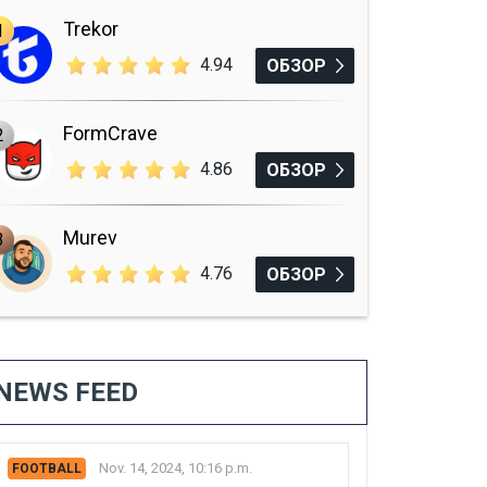
Trekor
1
4.94
ОБЗОР
FormCrave
2
4.86
ОБЗОР
Murev
3
4.76
ОБЗОР
NEWS FEED
Nov. 14, 2024, 10:16 p.m.
FOOTBALL