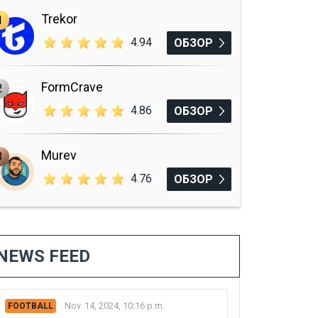
Trekor
1
4.94
ОБЗОР
FormCrave
2
4.86
ОБЗОР
Murev
3
4.76
ОБЗОР
NEWS FEED
Nov. 14, 2024, 10:16 p.m.
FOOTBALL