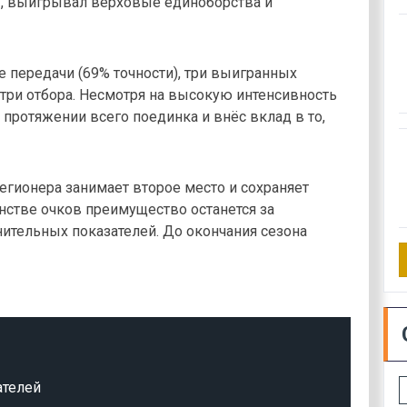
ы, выигрывал верховые единоборства и
 передачи (69% точности), три выигранных
три отбора. Несмотря на высокую интенсивность
 протяжении всего поединка и внёс вклад в то,
гионера занимает второе место и сохраняет
енстве очков преимущество останется за
ительных показателей. До окончания сезона
ателей