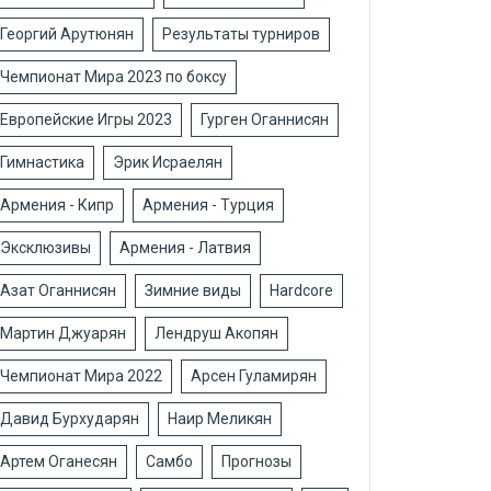
Георгий Арутюнян
Результаты турниров
Чемпионат Мира 2023 по боксу
Европейские Игры 2023
Гурген Оганнисян
Гимнастика
Эрик Исраелян
Армения - Кипр
Армения - Турция
Эксклюзивы
Армения - Латвия
Азат Оганнисян
Зимние виды
Hardcore
Мартин Джуарян
Лендруш Акопян
Чемпионат Мира 2022
Арсен Гуламирян
Давид Бурхударян
Наир Меликян
Артем Оганесян
Самбо
Прогнозы