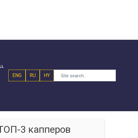
LL
ENG
RU
HY
ТОП-3 капперов