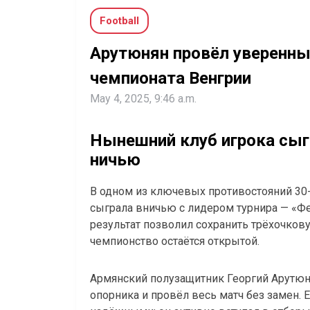
Football
Арутюнян провёл уверенны
чемпионата Венгрии
May 4, 2025, 9:46 a.m.
Нынешний клуб игрока сыг
ничью
В одном из ключевых противостояний 30
сыграла вничью с лидером турнира — «Фе
результат позволил сохранить трёхочков
чемпионство остаётся открытой.
Армянский полузащитник Георгий Арутюн
опорника и провёл весь матч без замен. 