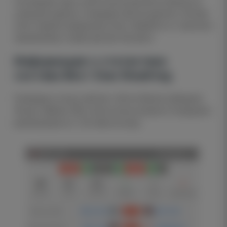
Последние туры в АПЛ были для Астон Вилла не
слишком удачны. Команда смогла одолеть Лестер
Сити. Однако разделила очки с Брайтон и с треском
провалилась, играя против Ньюкасл.
Информация о статистике
состава Вест Хэм Юнайтед
Команда в очных матчах с Астон Вилла победила
46 раз. Забила 186 голов за все встречи. В среднем
реализовала по 1,52 мяча за игру.