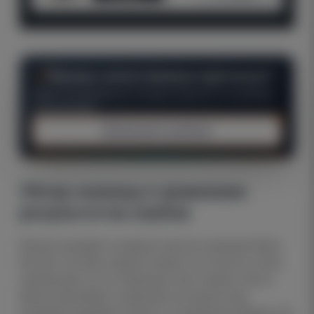
Ищешь качественные прогнозы?
Обрати внимание на топовые проекты по мнению
посетителей
Смотреть рейтинг
Обзор команд и сравнение
результатов клубов
Встреча пройдет в рамках третьего раунда Кубка
Англии. Составы вместе играют не только в этом
чемпионате, но и в Премьер-лиге страны. Астон
Вилла принимает соперника на своем поле.
Команда занимает 8 место в турнирной таблице. За