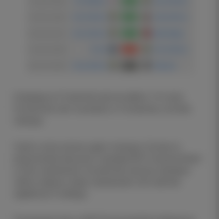
Команда за 10 матчей смогла забить 14 голов.
Коллектив смог выиграть в 5 встречах, уступив
трижды.
Клуб в этом сезоне сдает позиции. Состав по
результатам прошлого турнира АПЛ получил билет
в Лигу чемпионов. Коллектив неплохо проявил
себя в первых турах чемпионата. За 6 матчей
заработал 4 победы.