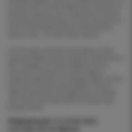
20 туров в АПЛ состав победил 9 раз. Проиграл в 6
встречах. Разделил очки с соперником в 5 матчах.
Коллективом реализовано 30 голов, пропущено 32
мяча. Состав начинает борьбу в Кубке Англии с
третьего тура – этот матч станет первым.
В гостях играет клуб Вест Хэм Юнайтед. Состав
также принимает участие в борьбе за первенство в
АПЛ. Команда за 20 туров победила 6 раз, но
проиграла в 9 встречах. В 5 матчах удалось
сохранить равенство сил. Командой забито 24 гола,
пропущено 39 мячей. Клуб занимает 14 место в
таблице чемпионата. Благодаря месту в главной
лиге страны клуб также пропустил первые два
раунда в Кубке.
Информация о статистике
состава Астон Вилла