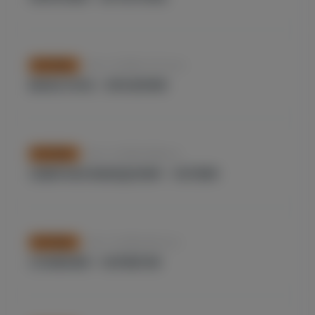
Nov. 14, 2024, 10:17 p.m.
FOOTBALL
ВЕНЕСУЭЛА – БРАЗИЛИЯ
Nov. 14, 2024, 8:06 p.m.
FOOTBALL
СЕВЕРНАЯ МАКЕДОНИЯ – ЛАТВИЯ
Nov. 14, 2024, 8:01 p.m.
FOOTBALL
СЛОВЕНИЯ – НОРВЕГИЯ