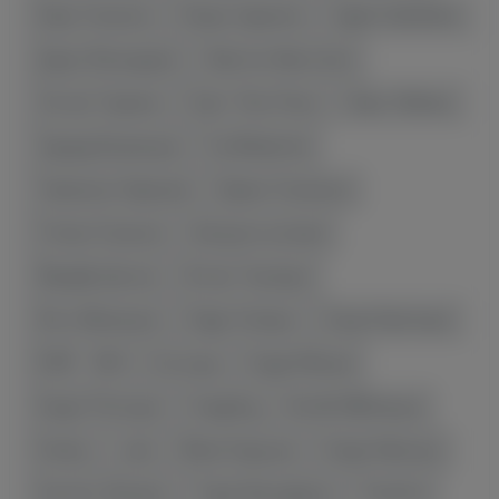
Камо Оганесян
Геворк Саркисян
Эдмен Шахбазян
Дарон Искендерян
Авентис Авентисян
Энтони Туманян
Грант-Леон Ранос
Арас Озбилис
Эдуард Багринцев
Гор Манвелян
Чемпионат Армении
Армен Оганнисян
Степан Оганесян
Фигурное катание
Жирайр Шагоян
Arman Tsarukyan
Artur Aleksanyan
Edgar Sevikyan
Eduard Spertsyan
EURO - 2024
Eurocups
Gegard Musasi
Giogrio Petrosyan
Grappling
Henrikh Mkhitaryan
Hockey
Judo
Marat Grigoryan
Sargis Adamyan
Summer Olympics
Tigran Barseghyan
Transfers