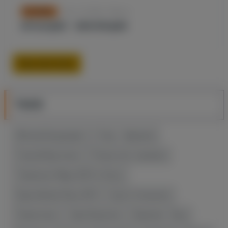
Nov. 14, 2024, 7:58 p.m.
FOOTBALL
ИРЛАНДИЯ – ФИНЛЯНДИЯ
Еще прогнозы
TAGS
Мелсик Багдасарян
Уэльс - Армения
Георгий Арутюнян
Результаты турниров
Чемпионат Мира 2023 по боксу
Европейские Игры 2023
Гурген Оганнисян
Гимнастика
Эрик Исраелян
Армения - Кипр