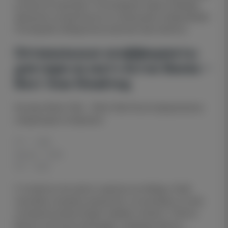
состав не участвует. В последних турах команде
пришлось встретиться со сложными соперниками.
Последняя победа была против Саутгемптон.
Оптимальные коэффициенты
для пари на матч Астон Вилла –
Вест Хэм Юнайтед
На игру Aston Villa – West Ham были предложены
следующие котировки:
П1 – 1,68;
Ничья – 4,40;
П2 – 4,20.
У гостей не так много шансов на победу. Клуб
способен показать результат, но выиграть в этой
гостевой встрече будет крайне сложно. У Астон
Вилла сложный календарь, впереди матчи с