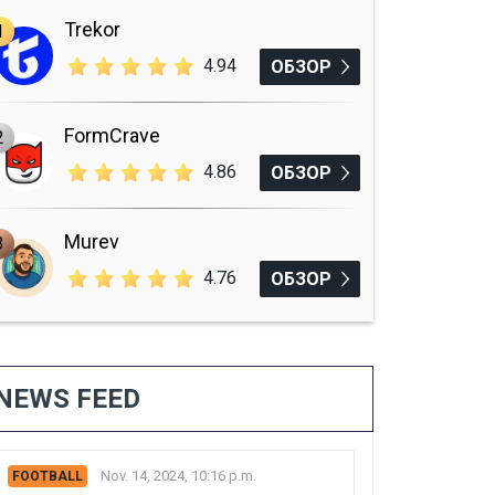
Trekor
1
4.94
ОБЗОР
FormCrave
2
4.86
ОБЗОР
Murev
3
4.76
ОБЗОР
NEWS FEED
Nov. 14, 2024, 10:16 p.m.
FOOTBALL