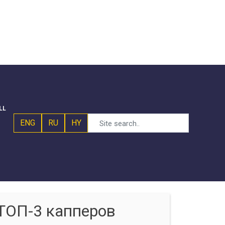
LL
ENG
RU
HY
ТОП-3 капперов