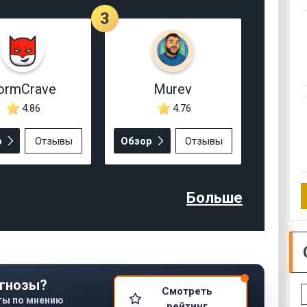
3
ormCrave
Murev
4.86
4.76
р
Отзывы
Обзор
Отзывы
Больше
гнозы?
Смотреть
ты по мнению
рейтинг