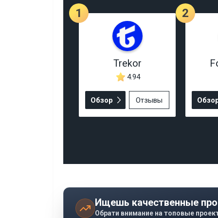
1
2
Trekor
F
4.94
Обзор
Отзывы
Обзо
Ищешь качественные про
Обрати внимание на топовые проек