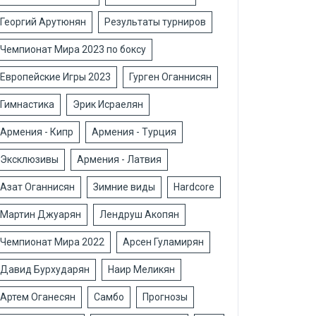
Георгий Арутюнян
Результаты турниров
Чемпионат Мира 2023 по боксу
Европейские Игры 2023
Гурген Оганнисян
Гимнастика
Эрик Исраелян
Армения - Кипр
Армения - Турция
Эксклюзивы
Армения - Латвия
Азат Оганнисян
Зимние виды
Hardcore
Мартин Джуарян
Лендруш Акопян
Чемпионат Мира 2022
Арсен Гуламирян
Давид Бурхударян
Наир Меликян
Артем Оганесян
Самбо
Прогнозы