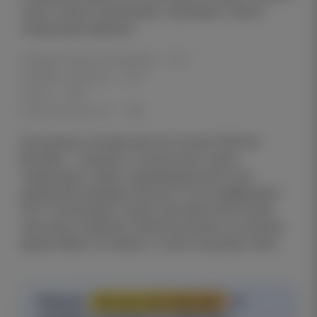
очень сложно. Букмекеры оценивают шансы
следующим образом:
победит Атлетик Бильбао –1,57;
победит Осасуна – 6,10;
ничья – 4,05;
тотал больше 2,5 – 1,85.
Если делать сегодня прогноз на матч Атлетик
Бильбао – Осасуна, то лучше всего взять
следующую ставку: индивидуальный тотал
домашней команды больше 1,5 за коэффициент
2,03. Гостям будет сложно противостоять более
сильному сопернику. Атлетик должен в основное
время забить не менее 2 голов и выиграть матч.
Получи
бесплатный прогноз
от