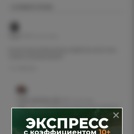
2
КОММЕНТАРИЕВ
Emai
Vage7
10 часов назад
На прогнозах вообще реально заработать или это все
сказки в телеграм каналах?
Ответить
TYOM JAN DBA LAVE
6 часов назад
Имя
Ответ на:
На прогнозах вообще реально заработать
или …
ЭКСПРЕСС
Emai
Смотря с кем ты работать будешь, и как долго,
процентов 90 мошенники. Если ты только стартуешь,
с коэффициентом
10+