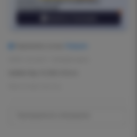
лучшего каппера по рейтингу
пользователей
Перейти в Телеграмм
Telegram.
Подпишитесь на наш
Author:
Armenian sports
Sportball24
Updated: Aug. 10, 2026, 5:26 a.m.
News on topic:
Прогнозы
Имя