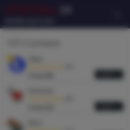
SPORTBALL
24
Armenian sports news
ТОП-3 капперов
1
Trekor
4.94
ОБЗОР
Отзывы (86)
2
FormCrave
4.86
ОБЗОР
Отзывы (30)
3
Murev