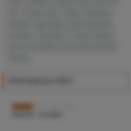
Tennis
Wrestling
Стратегии ставок
News Feed
Блог
Ставки на спорт
Hockey
Weightlifting
Slopestyle
Figure skating
Winter Olympics 2026
Gymnastics
shooting sport
Fencing
Athletics
Summer Youth Olympics
Pan-Armenian Games 2023
Transfers
ПРОГНОЗЫ НА СПОРТ
Nov. 14, 2024, 10:23 p.m.
FOOTBALL
ЭКВАДОР – БОЛИВИЯ