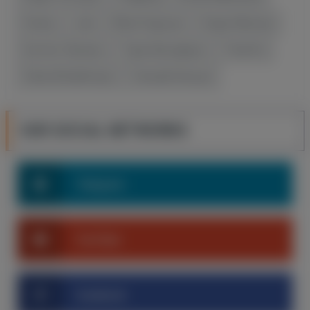
Hockey
Judo
Marat Grigoryan
Sargis Adamyan
Summer Olympics
Tigran Barseghyan
Transfers
Vahan Bichakhchyan
Varazdat Haroyan
OUR SOCIAL NETWORKS
Telegram
YouTube
facebook