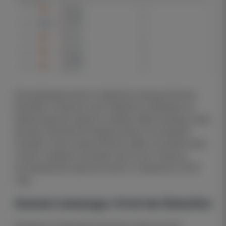
Рассматривая матчи по футболу между Атлетик
Бильбао и Осасуна стоит обратить внимание на
превосходство одной и команд. Матчи между ними
всегда получаются интересными. В последних
четырех очных играх Атлетик забил не менее двух
голов в каждой, выиграв три из них. Осасуна
последний раз одолела своего соперника в 2023
году.
Анализ команды Атлетик Бильбао