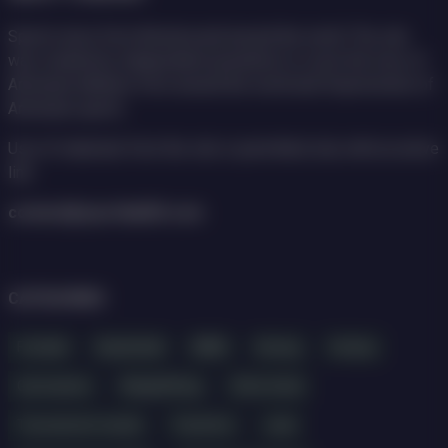
Sports news from Armenia and around the world. The site
was created by independent journalists to cover the lives of
Armenian athletes from around the world and forpromotion of
Armenian sports.
Use of materials from the site is permitted only with an active
link.
contact@sportball24.com
CATEGORIES
Football
Basketball
MMA
Boxing
Hockey
Gymnastics
Weightlifting
Other kinds
Tournament results
Transfers
Judo