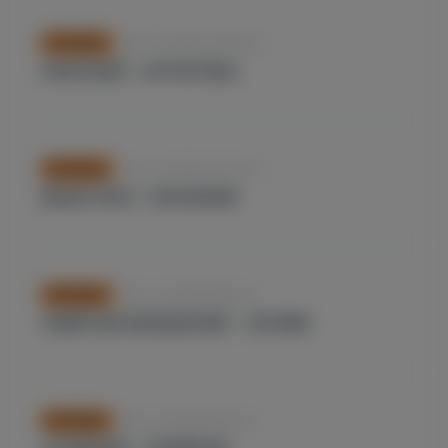
Nov. 14, 2024, 10:23 p.m.
FOOTBALL
ПАРАГВАЙ – АРГЕНТИНА
Nov. 14, 2024, 10:17 p.m.
FOOTBALL
ВЕНЕСУЭЛА – БРАЗИЛИЯ
Nov. 14, 2024, 8:06 p.m.
FOOTBALL
СЕВЕРНАЯ МАКЕДОНИЯ – ЛАТВИЯ
Nov. 14, 2024, 8:01 p.m.
FOOTBALL