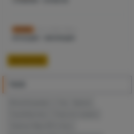
СЛОВЕНИЯ – НОРВЕГИЯ
Nov. 14, 2024, 7:58 p.m.
FOOTBALL
ИРЛАНДИЯ – ФИНЛЯНДИЯ
Еще прогнозы
TAGS
Мелсик Багдасарян
Уэльс - Армения
Георгий Арутюнян
Результаты турниров
Чемпионат Мира 2023 по боксу