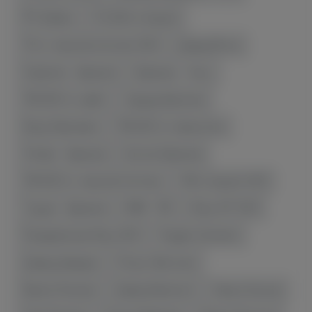
PFL Bellator
ЧЕ 2024 по борьбе
ЧЕ по тяжелой атлетике 2024
Давид Мгоян
Хорватия - Армения
Армения - Уэльс
ЧМ 2023 по самбо
Эдуард Вартанян
Артур Авагимян
ЧМ 2023 по гимнастике
Латвия - Армения
Футзал Армении
ЧМ 2023 по тяжелой атлетике
ЧМ по борьбе 2023
Турция - Армения
ARM - CRO
Игры СНГ 2023
Панармянские Игры 2023
Людвиг Шолинян
Давид Давидян
Петрос Аветисян
Вартан Асатрян
Давид Аванесян
Ованес Бачков