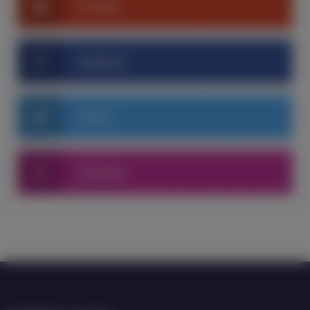
YouTube
facebook
Twitter
Instagram