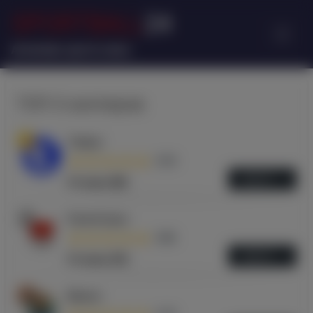
SPORTBALL
24
Armenian sports news
ТОП-3 капперов
1
Trekor
4.94
ОБЗОР
Отзывы (86)
2
FormCrave
4.86
ОБЗОР
Отзывы (30)
3
Murev