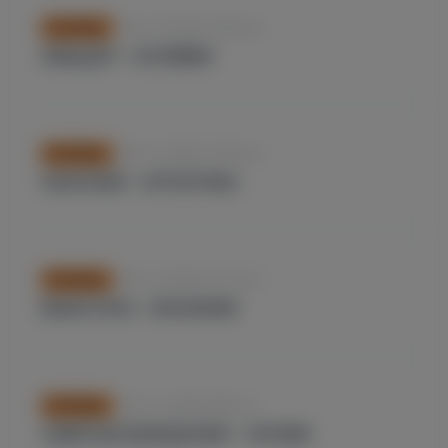
Nov. 14, 2024, 10:23 p.m.
FOOTBALL
ЭКВАДОР – БОЛИВИЯ
Nov. 14, 2024, 10:23 p.m.
FOOTBALL
ПАРАГВАЙ – АРГЕНТИНА
Nov. 14, 2024, 10:17 p.m.
FOOTBALL
ВЕНЕСУЭЛА – БРАЗИЛИЯ
Nov. 14, 2024, 8:06 p.m.
FOOTBALL
СЕВЕРНАЯ МАКЕДОНИЯ – ЛАТВИЯ