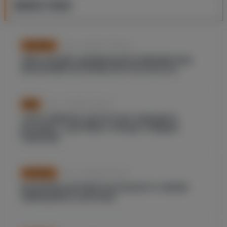
NEWS FEED
Nov. 14, 2024, 10:16 p.m.
FOOTBALL
ЛИГА НАЦИЙ: ДОМИНАЦИЯ АРМЕНИИ НАД
ФАРЕРАМИ НЕ ПРИНЕСЛА РЕЗУЛЬТАТА
Nov. 14, 2024, 6:24 p.m.
MMA
«ХОЧУ ИМЕННО ДОСРОЧНО ПОБЕДИТЬ
ИСЛАМА»: ЦАРУКЯН О ПРЕДСТОЯЩЕМ
РЕВАНШЕ
Nov. 14, 2024, 6:13 p.m.
FOOTBALL
ВАЛЕРИЙ ЦАРУКЯН РАССКАЗАЛ О СВОИХ
АМБИЦИЯХ В СБОРНЫХ