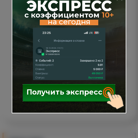
ЭКСПРЕСС
Имя
Ответ на:
Пробовали работать с капперами из
рейтинга, …
с коэффициентом
10+
Emai
на сегодня
Купил неделю назад випку у этого
https://sportball24.com/en/trekor-otzyv/
, пока идем
хорошо. Ему прям по складывалось и там статка
космос, на дистанции понятное дело так не будет, но
пока приятно. Из хорошего там только линия и
прогнозы прям прикольно даются с описание и
составами. Короче я начал прям следить за матчами,
интересно расписывает
Ответить
Получить экспресс
Имя
Emai