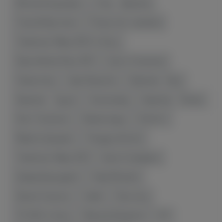
Мелсик Багдасарян
Уэльс - Армения
Георгий Арутюнян
Результаты турниров
Чемпионат Мира 2023 по боксу
Европейские Игры 2023
Гурген Оганнисян
Гимнастика
Эрик Исраелян
Армения - Кипр
Армения - Турция
Эксклюзивы
Армения - Латвия
Азат Оганнисян
Зимние виды
Hardcore
Мартин Джуарян
Лендруш Акопян
Чемпионат Мира 2022
Арсен Гуламирян
Давид Бурхударян
Наир Меликян
Артем Оганесян
Самбо
Прогнозы
ЧЕ 2024 по боксу
Минеев Исмаилов
UFC