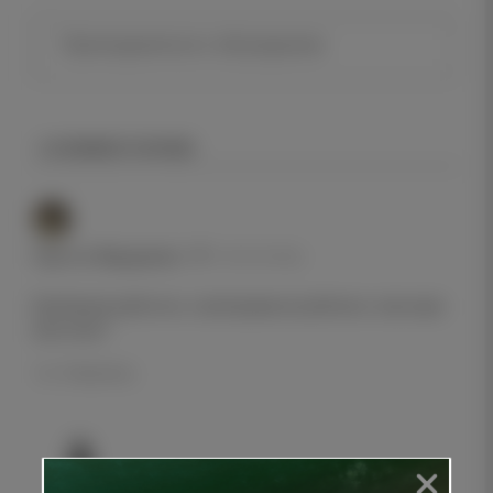
Имя
2
КОММЕНТАРИЕВ
Emai
Гурген Варданян
6 часов назад
Пробовали работать с капперами из рейтинга, там норм
прогнозы?
Ответить
Торбосов Олег
2 часа назад