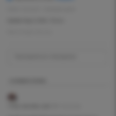
Author:
Armenian sports
Sportball24
Updated: Aug. 9, 2026, 1:52 p.m.
News on topic:
Прогнозы
Имя
3
КОММЕНТАРИЕВ
Emai
TYOM JAN DBA LAVE
12 часов назад