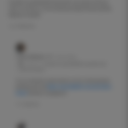
Спасибо за разбор👍Посоветуйте где можно больше
такого почитать, хочется меньше воды больше дела))
Заранее спасибо
Ответить
Tigran Nanian
7 часов назад
Имя
Ответ на:
Спасибо за разбор👍Посоветуйте где
можно больше …
Emai
Тут не так много прогнозов, но есть полноценные
разборы матчей
https://sportball24.com/en/trekor-
otzyv/
Должно понравится
Ответить