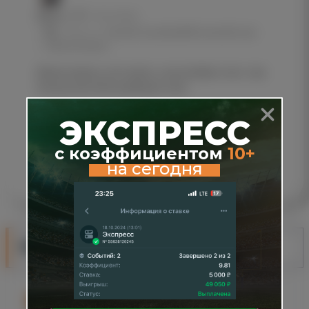
Masis
3 часа назад
Имя
Ответ на:
Спасибо за разбор👍Посоветуйте где
можно больше …
Emai
Можно випку у него взять, она копейки стоит, там
больше матчей и разборов тоже
Ответить
ЭКСПРЕСС
с коэффициентом
10+
на сегодня
Имя
Emai
NEWS FEED
Nov. 14, 2024, 10:16 p.m.
FOOTBALL