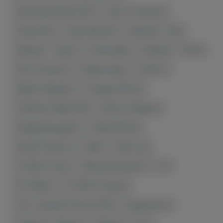
Европейские Игры 2023
Гурген Оганнисян
Гимнастика
Эрик Исраелян
Армения - Кипр
Армения - Турция
Эксклюзивы
Армения - Латвия
Азат Оганнисян
Зимние виды
Hardcore
Мартин Джуарян
Лендруш Акопян
Чемпионат Мира 2022
Арсен Гуламирян
Давид Бурхударян
Наир Меликян
Артем Оганесян
Самбо
Прогнозы
ЧЕ 2024 по боксу
Минеев Исмаилов
UFC
PFL Bellator
ЧЕ 2024 по борьбе
ЧЕ по тяжелой атлетике 2024
Давид Мгоян