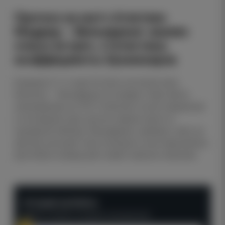
Прогноз на матч Атлетико
Мадрид – Вильярреал: анализ
очных встреч, статистика.
коэффициенты букмекеров
В рамках 21-го тура Ла Лиги состоится игра
Атлетико – Вильярреал 25 января. Старт матча
запланирован на 18:15. Атлетико после поражения
в последнем туре упустил первое место в
турнирной таблице. Вильярреал, наоборот, матч за
матчем улучшает свои позиции в зоне еврокубков.
Для обеих команд матч имеет важное значение.
ЛУЧШИЕ КАППЕРЫ
Рейтинг основан на оценках пользователей