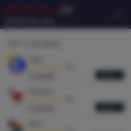
SPORTBALL
24
Armenian sports news
ТОП-3 капперов
1
Trekor
4.94
ОБЗОР
Отзывы (86)
2
FormCrave
4.86
ОБЗОР
Отзывы (30)
3
Murev