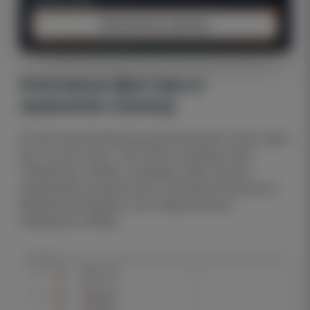
посетителей
Смотреть рейтинг
Ключевые факторы и
сравнение команд
В этом сезоне Атлетико дома проиграл только один
раз. Это был матч с ФК Лилль в рамках Лиги
Чемпионов. Сейчас у команды семь игр без
поражений на своем поле. Учитывая статистику и
физическую форму, стоит предположить
очередную победу.