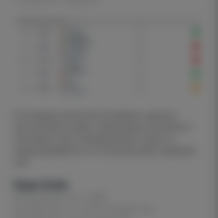
➖ Ничья 0:0 с Утрехтом
В последних матчах АЗ нестабилен: удачные
выступления в кубке и еврокубках сочетаются с
осечками в лиге. Команда делает ставку на
атакующий футбол, но не всегда может удержать
счёт.
Квик Бойс
❌ Поражение 0:2 от ГВВВ
❌ Поражение 1:5 от Йонг Алмере Сити