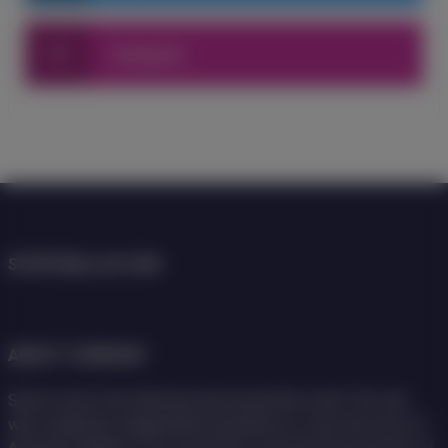
Instagram
SPORTBALL24.COM
ABOUT COMPANY
Sports news from Armenia and around the world. The site
was created by independent journalists to cover the lives of