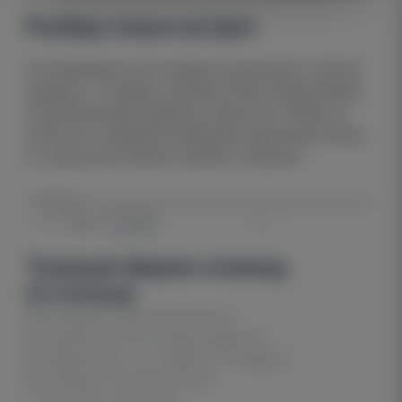
Разбор очных встреч
Последний раз эти команды встречались совсем
недавно, 17 января, в рамках Кубка Нидерландов.
Тогда АЗ Алкмар одержал непростую победу со
счётом 4:3, продемонстрировав атакующую мощь,
но и допустив немало ошибок в обороне.
Текущая форма команд
АЗ Алкмар
🏆 Победа 2:0 против Виллем II
❌ Поражение 3:4 от Ференцвароша
❌ Поражение 1:2 от Спарты Роттердам
🏆 Победа 1:0 против Ромы