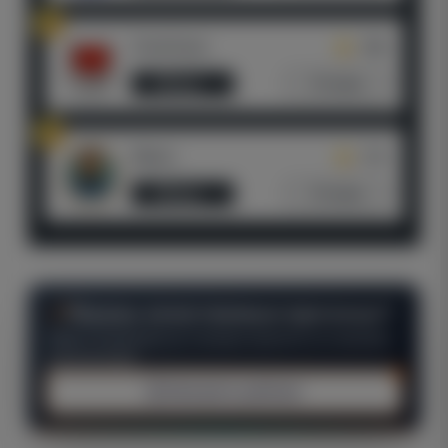
2
FormCrave
4.86
Обзор
Отзывы
3
Murev
4.76
Обзор
Отзывы
Ищешь качественные прогнозы?
Обрати внимание на топовые проекты по мнению
посетителей
Смотреть рейтинг