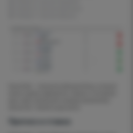
🏆 Победа 3:2 против Нордвика
🏆 Победа 3:2 против Херенвена
🏆 Победа 3:1 против Фортуны
Квик Бойс – типичный кубковый боец, который
может удивить фаворитов. Однако в последних
двух турах чемпионата команда провалилась,
пропустив 7 мячей за два матча.
Прогноз и ставка