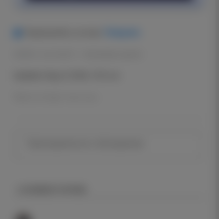
Telegram.
Подпишитесь на наш
Author:
Armenian sports
Sportball24
Updated: Aug. 8, 2026, 3:52 a.m.
News on topic:
Прогнозы
Имя
2
КОММЕНТАРИЕВ
Emai