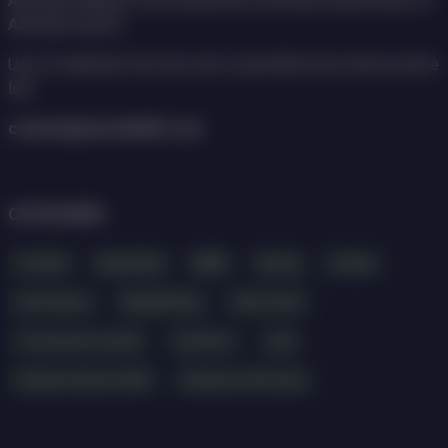
Armenian athletes from around the world and forpromotion of
Armenian sports.
Use of materials from the site is permitted only with an active
link.
contact@sportball24.com
CATEGORIES
Football
Basketball
MMA
Boxing
Hockey
Gymnastics
Weightlifting
Other kinds
Tournament results
Transfers
Judo
Olympic Games 2024
Exclusive interviews