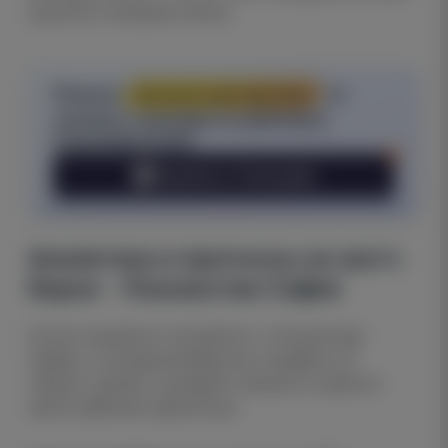
игроков в текущем сезоне.
Получи
бесплатный прогноз
от
лучшего каппера по рейтингу
пользователей
Перейти в Телеграмм
Аналитика и прогнозы на матч
Берое - Локомотив София
Рынок аккуратно склоняется к «Локомотиву
София», но домашний фактор и профиль xG
«Берое» делают сценарий «низового» равного
матча наиболее вероятным.