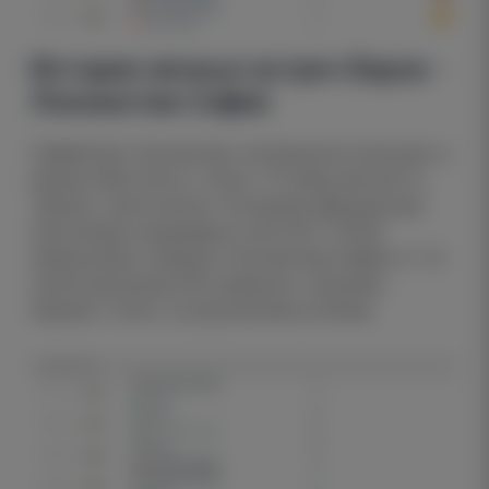
История личных встреч Берое -
Локомотив София
Софийский «Локомотив» исторически успешнее: в
рамках efbet Лиги у «Локо» 15 побед против 9 у
«Берое», при 8 ничьих. Последняя официальная
игра между командами в лиге (30.11.2024)
завершилась победой «Локомотива София» 2:1. В
целом дистанция H2H умеренно «низовая»,
перевес «Локо» по результатам устойчив.