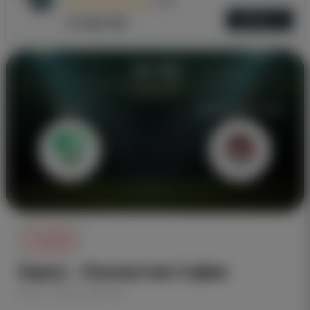
4.76
ОБЗОР
Отзывы (43)
Football
Берое - Локомотив София
Nov. 2, 2025, 3:46 p.m.