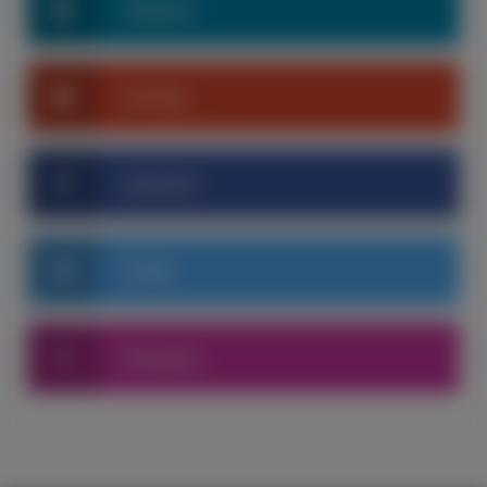
Telegram
YouTube
facebook
Twitter
Instagram