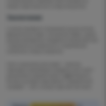
сыграли Делев и Аралица. Цитат тренеров на
момент подготовки нет в открытом доступе.
Заключение
С учётом турнирного положения и рынка легким
фаворитом выглядит «Локомотив София», однако
разница минимальна. Ожидается позиционная игра
с прицелом на компактность и ограниченное
количество голевых моментов.
Ключ к результату для хозяев — качество
переходов и реализация стандартов; для гостей —
дисциплина в средней линии и эффективность
быстрых выпадов через фланги. Приоритетный
сценарий — «низ» и исход в один мяч или ничья.