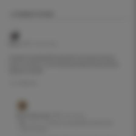
Имя
3
КОММЕНТАРИЕВ
Emai
Masis
12 часов назад
Спасибо за разбор👍Посоветуйте где можно больше
такого почитать, хочется меньше воды больше дела))
Заранее спасибо
Ответить
Karen Nazaryan
8 часов назад
Имя
Ответ на:
Спасибо за разбор👍Посоветуйте где
можно больше …
Emai