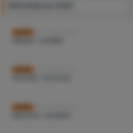
ПРОГНОЗЫ НА СПОРТ
Nov. 14, 2024, 10:23 p.m.
FOOTBALL
ЭКВАДОР – БОЛИВИЯ
Nov. 14, 2024, 10:23 p.m.
FOOTBALL
ПАРАГВАЙ – АРГЕНТИНА
Nov. 14, 2024, 10:17 p.m.
FOOTBALL
ВЕНЕСУЭЛА – БРАЗИЛИЯ