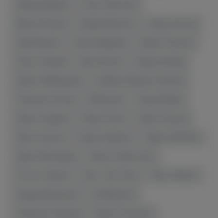
Давид Давидян
Петрос Аветисян
Вартан Асатрян
Давид Аванесян
Ованес Бачков
Эрик Базинян
Хорен Байрамян
Армен Петросян
Лукас Селараян
Арен Акопян
Андрэ Кализир
Ованес Амбарцумян
Норберто Бриаско-Балекян
Тяжелая атлетика
Кикбоксинг
Эдгар Бабаян
Карен Чухаджян
Артур Галоян
Карен Хачанов
Камо Оганесян
Геворк Саркисян
Эдмен Шахбазян
Дарон Искендерян
Авентис Авентисян
Энтони Туманян
Грант-Леон Ранос
Арас Озбилис
Эдуард Багринцев
Гор Манвелян
Чемпионат Армении
Армен Оганнисян