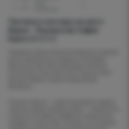
Тактика и составы на матч
Берое - Локомотив София
Берое (4-2-3-1)
Ожидается ставка на быстрый переход из средней
трети и вертикальные передачи на инсайдов.
Вероятный старт: Мотта; Мильерау, Саломони,
Константини, Сонха; Кайо Лопес, Русенов; Нене,
Факундо Аларкон, Хуанка Пинеда; Йесид
Вальбуэна.
Сильные стороны — скоростные фланги и работа
«десятки» между линиями; слабые — компактность
в обороне при защите штрафной и позиционные
стандарты у своих ворот. Основано на последнем