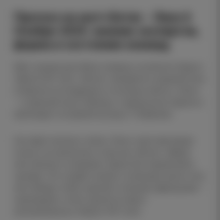
Прогноз на матч Бетис - Лион 6
Ноября 2025: мнения экспертов,
форма и состояние команд
Матч значим для обеих команд в контексте общего
табеля УЕЛ-лиги: «Бетис» находится в средней зоне
и борется за попадание в стыковые места, «Лион»
— в верхней части таблицы с идеальным стартом и
претендует на прямой выход в 1/8 финала.
На старте лигового этапа «Лион» взял максимум
очков и не пропускал, тогда как «Бетис» набрал
пять баллов и сохраняет серию без поражений в
турнире. Это создаёт интригу: испанцам нужно очко
или победа, чтобы укрепить позицию, французам —
подтвердить статус одной из самых
организованных оборон УЕЛ-лиги.