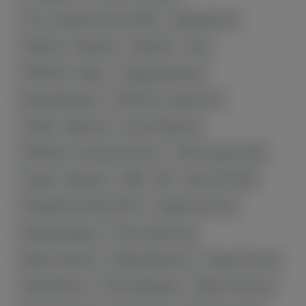
ЧЕ по тяжелой атлетике 2024
Давид Мгоян
Хорватия - Армения
Армения - Уэльс
ЧМ 2023 по самбо
Эдуард Вартанян
Артур Авагимян
ЧМ 2023 по гимнастике
Латвия - Армения
Футзал Армении
ЧМ 2023 по тяжелой атлетике
ЧМ по борьбе 2023
Турция - Армения
ARM - CRO
Игры СНГ 2023
Панармянские Игры 2023
Людвиг Шолинян
Давид Давидян
Петрос Аветисян
Вартан Асатрян
Давид Аванесян
Ованес Бачков
Эрик Базинян
Хорен Байрамян
Армен Петросян