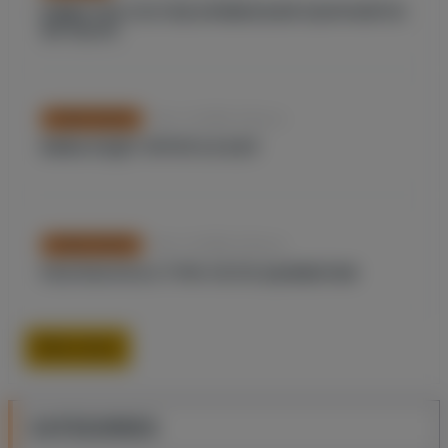
ИЗВЕСТЕН СОСТАВ АРМЯНСКОЙ СБОРНОЙ ПО
ФУТБОЛУ.
Nov. 14, 2024, 3:32 p.m.
OTHER SPORTS
БКМА БУДЕТ ИГРАТЬ В АХЛ
Nov. 14, 2024, 3:22 p.m.
OTHER SPORTS
РЕЗУЛЬТАТЫ 6 ТУРА ЧЕ ПО ШАХМАТАМ
More news
CATEGORIES