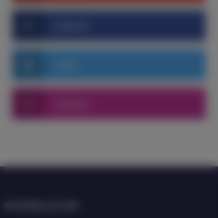
facebook
Twitter
Instagram
SPORTBALL24.COM