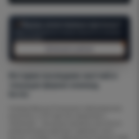
Ищешь качественные прогнозы?
Обрати внимание на топовые проекты по мнению
посетителей
Смотреть рейтинг
История последних матчей и
текущая форма команд
Бетис
Команда Мануэля Пеллегрини стабилизировала
результаты: в УЕЛ идёт без поражений, в
чемпионате — без резких провалов, при этом на
домашней арене действует надёжнее, чем в
августе–сентябре. По официальной странице УЕФА