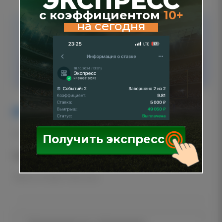
ЭКСПРЕСС
с коэффициентом
10+
на сегодня
Получи
бесплатный прогноз
от
лучшего каппера по рейтингу
пользователей
Перейти в Телеграмм
Telegram.
Подпишитесь на наш
Author:
Armenian sports
Sportball24
Получить экспресс
Updated: Aug. 7, 2026, 11:26 p.m.
News on topic:
Прогнозы