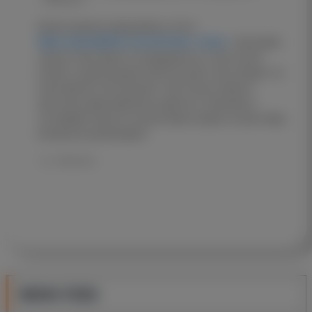
Emai
Купил неделю назад випку у этого
https://sportball24.com/en/trekor-otzyv/
, пока идем
хорошо. Ему прям по складывалось и там статка
космос, на дистанции понятное дело так не будет, но
пока приятно. Из хорошего там только линия и
прогнозы прям прикольно даются с описание и
составами. Короче я начал прям следить за матчами,
интересно расписывает
Ответить
Имя
Emai
NEWS FEED