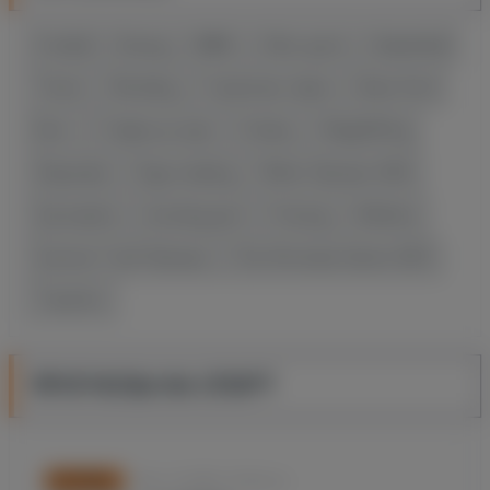
Football
Boxing
MMA
Other sports
Basketball
Tennis
Wrestling
Стратегии ставок
News Feed
Блог
Ставки на спорт
Hockey
Weightlifting
Slopestyle
Figure skating
Winter Olympics 2026
Gymnastics
shooting sport
Fencing
Athletics
Summer Youth Olympics
Pan-Armenian Games 2023
Transfers
ПРОГНОЗЫ НА СПОРТ
Nov. 14, 2024, 10:23 p.m.
FOOTBALL