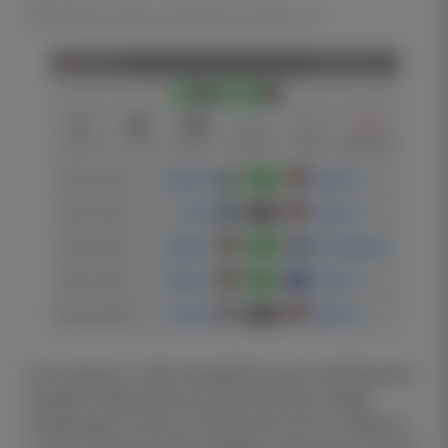
количество ЖК за противостояние: 2.4.
В последних 5 событиях футбольный клуб Борнмут
проявил себя довольно результативно, забив
соперникам 14 раз и получив при этом 3 победы и
2 ничьи. Выигрышами команды закончились матчи