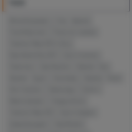
TAGS
Мелсик Багдасарян
Уэльс - Армения
Георгий Арутюнян
Результаты турниров
Чемпионат Мира 2023 по боксу
Европейские Игры 2023
Гурген Оганнисян
Гимнастика
Эрик Исраелян
Армения - Кипр
Армения - Турция
Эксклюзивы
Армения - Латвия
Азат Оганнисян
Зимние виды
Hardcore
Мартин Джуарян
Лендруш Акопян
Чемпионат Мира 2022
Арсен Гуламирян
Давид Бурхударян
Наир Меликян