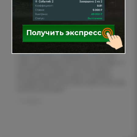
Ghazaryann
3 часа назад
Имя
Ответ на:
Пробовали работать с капперами из
рейтинга, …
Получить экспресс
Emai
Купил неделю назад випку у этого
https://sportball24.com/en/trekor-otzyv/
, пока идем
хорошо. Ему прям по складывалось и там статка
космос, на дистанции понятное дело так не будет, но
пока приятно. Из хорошего там только линия и
прогнозы прям прикольно даются с описание и
составами. Короче я начал прям следить за матчами,
интересно расписывает
Ответить