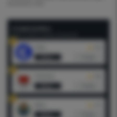
рассмотрено ниже.
ЛУЧШИЕ КАППЕРЫ
Рейтинг основан на оценках пользователей
1
Trekor
4.94
Обзор
Отзывы
2
FormCrave
4.86
Обзор
Отзывы
3
Murev
4.76
Обзор
Отзывы