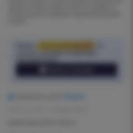
данные, составы команд, новости и инсайды, по
которым можно определить вероятный результат
встречи.
Получи
бесплатный прогноз
от
лучшего каппера по рейтингу
пользователей
Перейти в Телеграмм
Telegram.
Подпишитесь на наш
Author:
Armenian sports
Sportball24
Updated: Aug. 8, 2026, 10:20 p.m.