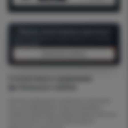
Ищешь качественные прогнозы?
Обрати внимание на топовые проекты по мнению
посетителей
Смотреть рейтинг
Статистика и сравнение
футбольных клубов
Для прогнозирования оптимального результата
игры для оформления ставки, рассмотрим, с
какими показателями команды провели прошлые
очные встречи и события против других