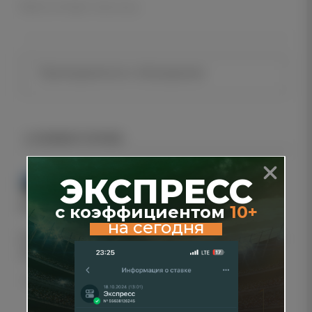
News on topic:
Прогнозы
Имя
2
КОММЕНТАРИЕВ
Emai
ЭКСПРЕСС
Max Max
с коэффициентом
10+
5 часов назад
на сегодня
Пробовали работать с капперами из рейтинга, там норм
прогнозы?
Ответить