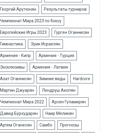
Георгий Арутюнян
Результаты турниров
Чемпионат Мира 2023 по боксу
Европейские Игры 2023
Гурген Оганнисян
Гимнастика
Эрик Исраелян
Армения - Кипр
Армения - Турция
Эксклюзивы
Армения - Латвия
Азат Оганнисян
Зимние виды
Hardcore
Мартин Джуарян
Лендруш Акопян
Чемпионат Мира 2022
Арсен Гуламирян
Давид Бурхударян
Наир Меликян
Артем Оганесян
Самбо
Прогнозы