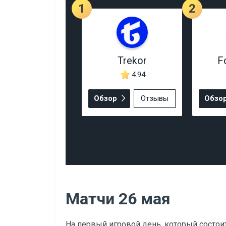
1
2
Trekor
F
4.94
Обзор
Отзывы
Обзо
Матчи 26 мая
На первый игровой день, который состоит