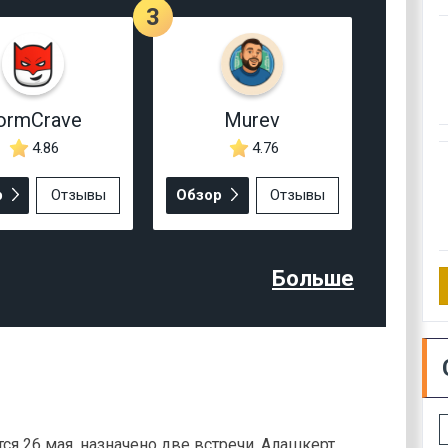
3
ormCrave
Murev
4.86
4.76
р
Отзывы
Обзор
Отзывы
Больше
ся 26 мая, назначено две встречи. Алашкерт