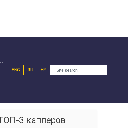
LL
ENG
RU
HY
ТОП-3 капперов