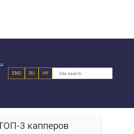
LL
ENG
RU
HY
ТОП-3 капперов