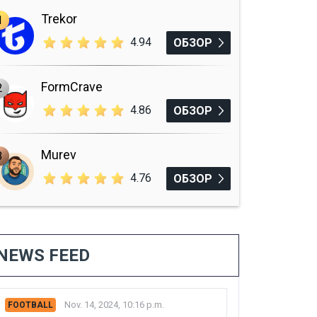
Trekor
1
4.94
ОБЗОР
FormCrave
2
4.86
ОБЗОР
Murev
3
4.76
ОБЗОР
NEWS FEED
Nov. 14, 2024, 10:16 p.m.
FOOTBALL