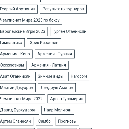
Георгий Арутюнян
Результаты турниров
Чемпионат Мира 2023 по боксу
Европейские Игры 2023
Гурген Оганнисян
Гимнастика
Эрик Исраелян
Армения - Кипр
Армения - Турция
Эксклюзивы
Армения - Латвия
Азат Оганнисян
Зимние виды
Hardcore
Мартин Джуарян
Лендруш Акопян
Чемпионат Мира 2022
Арсен Гуламирян
Давид Бурхударян
Наир Меликян
Артем Оганесян
Самбо
Прогнозы