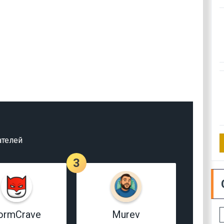
ателей
3
ormCrave
Murev