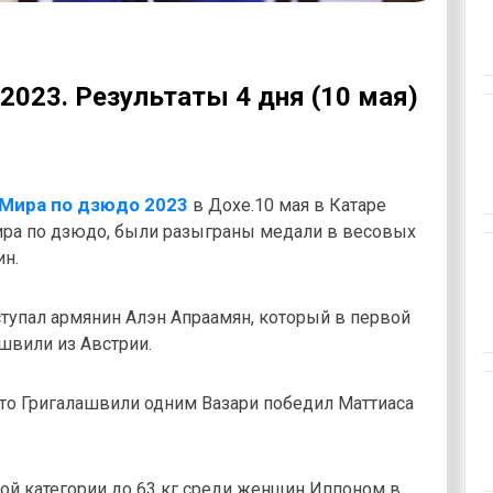
023. Результаты 4 дня (10 мая)
Мира по дзюдо 2023
в Дохе.10 мая в Катаре
ира по дзюдо, были разыграны медали в весовых
ин.
ступал армянин Алэн Апраамян, который в первой
швили из Австрии.
Тато Григалашвили одним Вазари победил Маттиаса
вой категории до 63 кг среди женщин Иппоном в