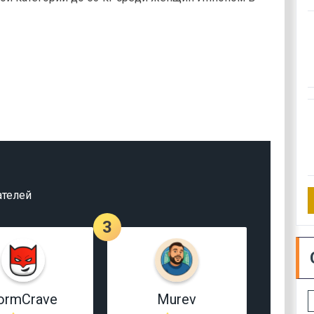
ателей
3
ormCrave
Murev