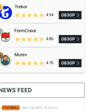
Trekor
1
4.94
ОБЗОР
FormCrave
2
4.86
ОБЗОР
Murev
3
4.76
ОБЗОР
NEWS FEED
Nov. 14, 2024, 10:16 p.m.
FOOTBALL