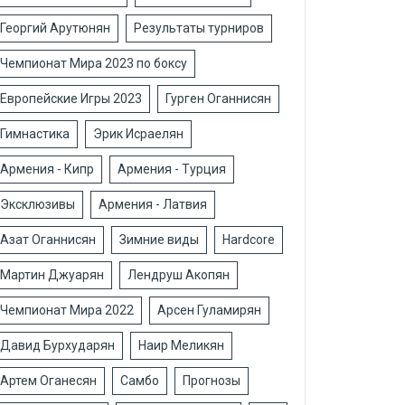
Георгий Арутюнян
Результаты турниров
Чемпионат Мира 2023 по боксу
Европейские Игры 2023
Гурген Оганнисян
Гимнастика
Эрик Исраелян
Армения - Кипр
Армения - Турция
Эксклюзивы
Армения - Латвия
Азат Оганнисян
Зимние виды
Hardcore
Мартин Джуарян
Лендруш Акопян
Чемпионат Мира 2022
Арсен Гуламирян
Давид Бурхударян
Наир Меликян
Артем Оганесян
Самбо
Прогнозы