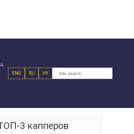
LL
ENG
RU
HY
ТОП-3 капперов