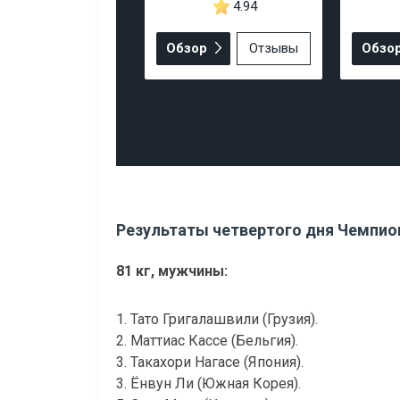
4.94
Обзор
Отзывы
Обзо
Результаты четвертого дня Чемпио
81 кг, мужчины:
1. Тато Григалашвили (Грузия).
2. Маттиас Кассе (Бельгия).
3. Такахори Нагасе (Япония).
3. Ёнвун Ли (Южная Корея).