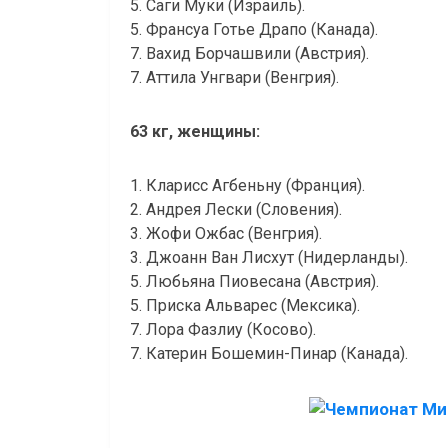
5. Саги Муки (Израиль).
5. Франсуа Готье Драпо (Канада).
7. Вахид Борчашвили (Австрия).
7. Аттила Унгвари (Венгрия).
63 кг, женщины:
1. Кларисс Агбеньну (Франция).
2. Андрея Лески (Словения).
3. Жофи Ожбас (Венгрия).
3. Джоанн Ван Лисхут (Нидерланды).
5. Любьяна Пиовесана (Австрия).
5. Приска Альварес (Мексика).
7. Лора Фазлиу (Косово).
7. Катерин Бошемин-Пинар (Канада).