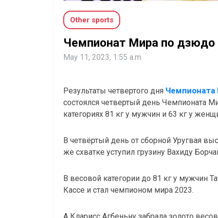
Other sports
Чемпионат Мира по дзюдо 2
May 11, 2023, 1:55 a.m.
Чемпионата 
Результаты четвертого дня
состоялся четвертый день Чемпионата М
категориях 81 кг у мужчин и 63 кг у женщ
В четвёртый день от сборной Уругвая вы
же схватке уступил грузину Вахиду Борча
В весовой категории до 81 кг у мужчин 
Кассе и стал чемпионом мира 2023.
А Кларисс Агбеньну забрала золото весо