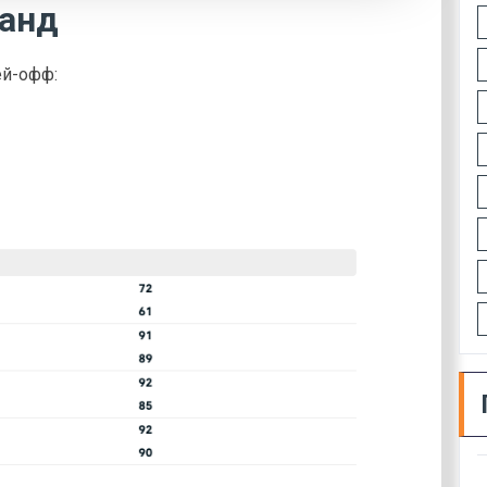
манд
ей-офф: