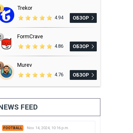
Trekor
1
4.94
ОБЗОР
FormCrave
2
4.86
ОБЗОР
Murev
3
4.76
ОБЗОР
NEWS FEED
Nov. 14, 2024, 10:16 p.m.
FOOTBALL