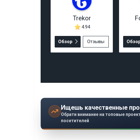
Trekor
F
4.94
Обзор
Отзывы
Обзо
Ищешь качественные про
Обрати внимание на топовые проек
посетителей