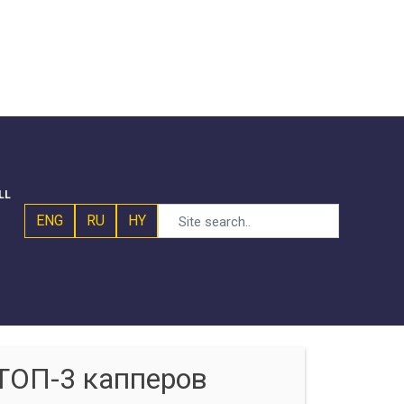
LL
ENG
RU
HY
ТОП-3 капперов