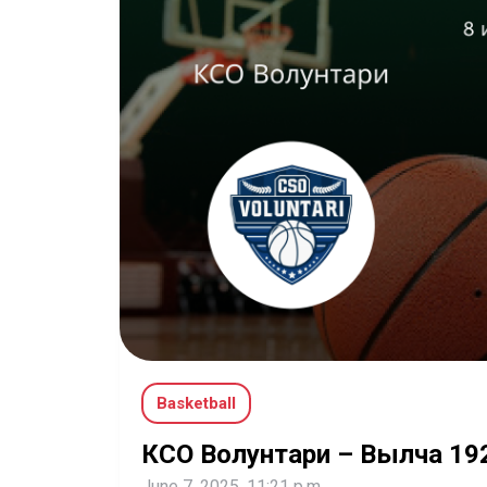
Basketball
КСО Волунтари – Вылча 19
June 7, 2025, 11:21 p.m.