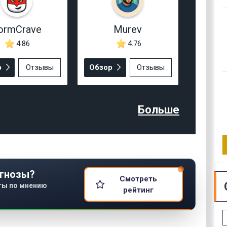
ormCrave
Murev
4.86
4.76
р
Отзывы
Обзор
Отзывы
Больше
гнозы?
Смотреть
ты по мнению
рейтинг