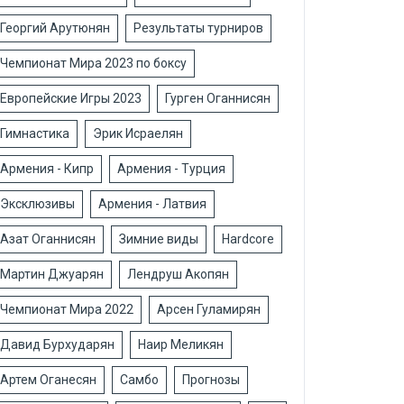
Георгий Арутюнян
Результаты турниров
Чемпионат Мира 2023 по боксу
Европейские Игры 2023
Гурген Оганнисян
Гимнастика
Эрик Исраелян
Армения - Кипр
Армения - Турция
Эксклюзивы
Армения - Латвия
Азат Оганнисян
Зимние виды
Hardcore
Мартин Джуарян
Лендруш Акопян
Чемпионат Мира 2022
Арсен Гуламирян
Давид Бурхударян
Наир Меликян
Артем Оганесян
Самбо
Прогнозы