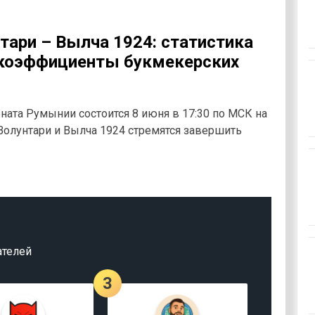
тари – Вылча 1924: статистика
 коэффициенты букмекерских
ната Румынии состоится 8 июня в 17:30 по МСК на
Волунтари и Вылча 1924 стремятся завершить
ателей
3